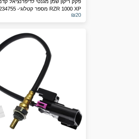
פקק ריקון שמן מגנטי לדיפרנציאל קדמ
₪
20
3234756