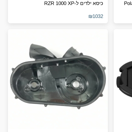
O2 ) חלופי ל-Polaris
כיסא ילדים ל-RZR 1000 XP
₪
1032