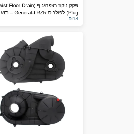
פקק ניקוז רצפה/גוף (t Floor Drain
Plug) לפולריס RZR ו-General 
₪
18
מק"ט 8414694