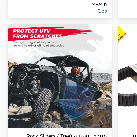
ה SBS
₪
65
1000X תואם
מגני צד מפלדה (Rock Sliders / Tree