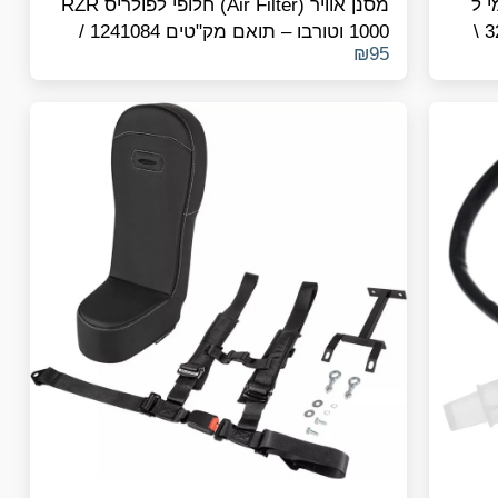
י ל
מסנן אוויר (Air Filter) חלופי לפולריס RZR
RZR 1000 XP מספר קטלוגי- 3234755 \
1000 וטורבו – תואם מק"טים 1241084 /
₪
95
1240822