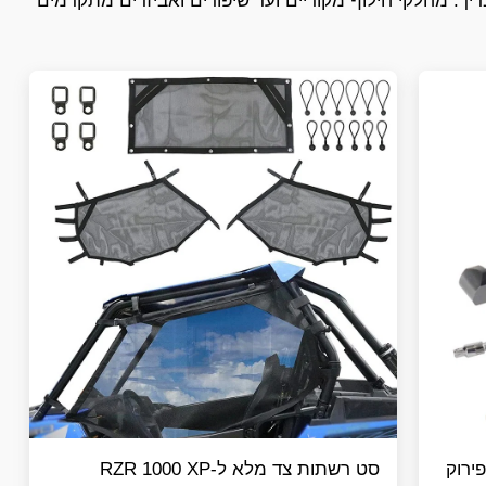
טח ריכזנו עבורכם את כל מה שה-RZR 1000 XP שלכם צריך. מחלקי חילוף מקוריים ועד שיפורים ואביזרים מתקדמים
ירוק
סט רשתות צד מלא ל-RZR 1000 XP