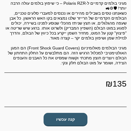
מגיני בולמים קדמיים ל-Polaris RZR – כי שיפוץ בולמים עולה הרבה
כשאנחנו טסים בשבילים מהירים או נכנסים למעברי סלעים טכניים,
הבולמים הקדמיים של הרייזר שלנו נמצאים בקו האש הראשון. כל אבן
שעפה מהגלגלים, או חצץ שניתז מהכלי שנוסע לפנינו בשיירה, יכולים
לפגוע במוט הבולם (השפיץ המבריק) ולשרוט אותו. ברגע שיש שריטה או
"פיצוץ" קטן על המוט, מחזיר השמן ייקרע בכל כיווץ של הבולם, והדרך
מגיני הבולמים מאלומיניום (Front Shock Guard Covers) הם המגן
האולטימטיבי למכלול הרגיש הזה. הם מתלבשים על החלק התחתון של
הבולם ויוצרים חוצץ מתכתי וקשוח שמסיט את כל האבנים והענפים
הצידה, ושומר על מוט הבולם חלק ונקי.
₪
135
קנה עכשיו