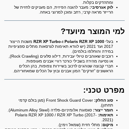
ומתהדקים בקלות.
לוק אגרסיבי:
מעבר להגנה הפיזית, הם מעניקים לחזית של
הרייזר מראה קרבי, רחב ומוכן למרוצי באחה.
למי המוצר מיועד?
בעלי
Polaris RZR XP 1000 ו-RZR XP Turbo
משנות הייצור
2017 ועד 2021 (יש לוודא תאימות לגרסאות מתלים ספציפיות
במידה והוחלפו בולמים).
רוכבים שאוהבים טיולי עבירות, דילוג סלעים (Rock Crawling),
או נסיעה מהירה בשבילי כורכר רוויי אבנים מעופפות.
חברי קבוצה שנוהגים לרכוב בשיירות צפופות, בהן הכלים
הראשונים "זורקים" המון אבנים ובוץ על הכלים שמאחוריהם.
מפרט טכני:
סוג החלק:
Front Shock Guard Cover (מגן בולם קדמי
תחתון).
חומר ייצור:
סגסוגת אלומיניום-פלדה (Aluminum Alloy Steel).
תאימות:
Polaris RZR XP 1000 / RZR XP Turbo (2017-
2021).
מיקום:
מתלי חזית (שמאל וימין).