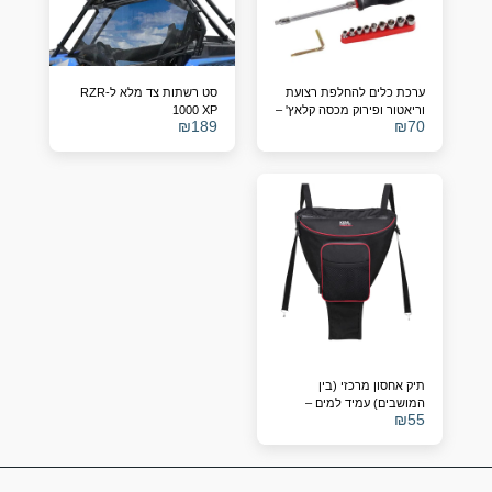
ערכת כלים להחלפת רצועת
סט רשתות צד מלא ל-RZR
וריאטור ופירוק מכסה קלאץ' –
1000 XP
₪
189
₪
70
Polaris RZR 900/1000
תיק אחסון מרכזי (בין
המושבים) עמיד למים –
₪
55
Polaris RZR 1000 / Turbo