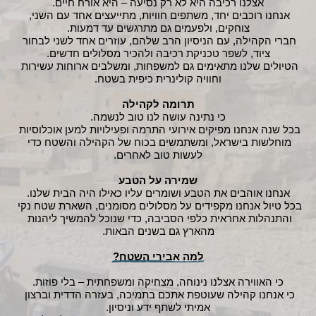
אצלנו רכיבה היא לא רק נסיעה – היא אורח חיים.
אנחנו רוכבים יחד, משתפים חוויות, מתייעצים אחד עם השני, 
צוחקים, ולפעמים גם מתרגשים עד דמעות.
חברי הקהילה, עם הניסיון הרב שלהם, עוזרים אחד לשני לבחור 
ציוד, לשפר טכניקת רכיבה ולהכיר מסלולים חדשים.
הטיולים שלנו מתאימים גם למשפחות, ומשלבים ארוחות עשירות 
וחוויה קולינרית כיפית בשטח.
תרומה לקהילה
כי נתינה עושה לנו טוב לנשמה.
בכל שנה אנחנו מפיקים אירועי התרמה ופעילויות למען אוכלוסיות 
מוחלשות בישראל, ומשתמשים בכוח של הקהילה והשטח כדי 
לעשות טוב לאחרים.
שמירה על הטבע
אנחנו אוהבים את הטבע ושומרים עליו כאילו היה הבית שלנו.
בכל טיול אנחנו מקפידים על מסלולים מסומנים, השארת שטח נקי 
והתנהלות אחראית כלפי הסביבה, כדי שנוכל להמשיך ליהנות 
מהארץ גם בשנים הבאות.
למה אבירי השטח?
כי האווירה אצלנו נינוחה, מצחיקה ומשפחתית – בלי פוזות.
כי אנחנו קהילה שעוטפת אתכם בתמיכה, בעזרה הדדית וברצון 
אמיתי לשתף ידע וניסיון.