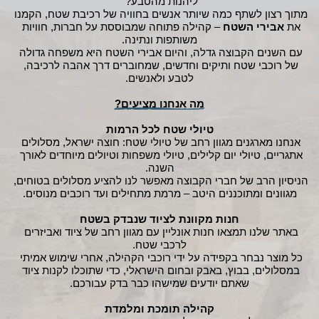
ליהנות מהטבע?”
מתוך רצון לשתף כמה שיותר אנשים בחוויה של רכיבת שטח, הקמנו 
את 
אבירי השטח 
– קהילה פתוחה שמבוססת על חברות, חוויות 
משותפות ונתינה.
עם השנים הקבוצה גדלה, והיום אבירי השטח היא משפחה גדולה 
של רוכבי שטח ותיקים וחדשים, שמחוברים דרך אהבה לרכיבה, 
לטבע ולאנשים.
מה אנחנו מציעים?
טיולי שטח לכל הרמות
אנחנו מארגנים מגוון רחב של טיולי שטח: חוצה ישראל, מסלולים 
אתגריים, טיולי יום קלילים, טיולי משפחות וטיולים מיוחדים לאורך 
השנה.
הניסיון הרב של חברי הקבוצה מאפשר לנו להציע מסלולים בטוחים, 
מגוונים ומתוכננים היטב – מרמת מתחילים ועד רוכבים מנוסים.
חנות מקוונת לציוד שנבדק בשטח
באתר שלנו תמצאו חנות אונליין עם מגוון רחב של ציוד ואביזרים 
לרכבי שטח.
כל מוצר נבחר בקפידה על ידי רוכבי הקהילה, אחרי שימוש אמיתי 
במסלולים, בבוץ, באבק ובחום הישראלי, כדי שתוכלו לקנות ציוד 
שאתם יודעים שמישהו כבר בדק עבורכם.
קהילה תומכת ומלמדת