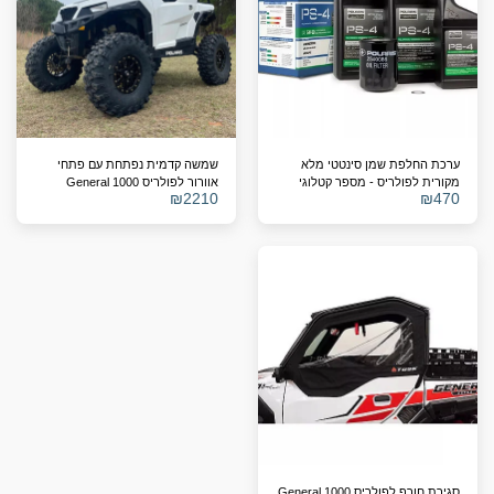
ערכת החלפת שמן סינטטי מלא
שמשה קדמית נפתחת עם פתחי
מקורית לפולריס - מספר קטלוגי
אוורור לפולריס General 1000
₪
2210
₪
470
2879323
סגירת חורף לפולריס General 1000