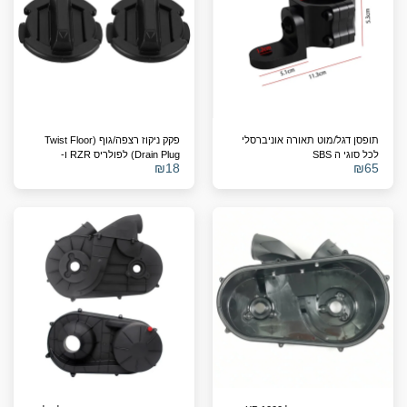
תופסן דגל/מוט תאורה אוניברסלי
פקק ניקוז רצפה/גוף (Twist Floor
לכל סוגי ה SBS
Drain Plug) לפולריס RZR ו-
₪
18
₪
65
General – תואם מק"ט 8414694