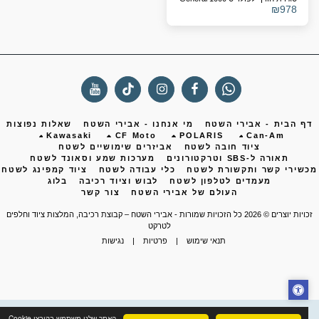
₪
978
ף הבית - אבירי השטח
מי אנחנו - אבירי השטח
שאלות נפוצות
Kawasaki
CF Moto
POLARIS
Can-Am
ציוד חובה לשטח
אביזרים שימושיים לשטח
תאורה ל-SBS וטרקטורונים
מערכות שמע וסאונד לשטח
שירי קשר ותקשורת לשטח
כלי עבודה לשטח
ציוד קמפינג לשטח
מעמדים לטלפון לשטח
לבוש וציוד רכיבה
בלוג
העולם של אבירי השטח
צור קשר
ות יוצרים © 2026 כל הזכויות שמורות -
אבירי השטח – קבוצת רכיבה, המלצות ציוד וחלפים
לטרקט
תנאי שימוש
|
פרטיות
|
נגישות
האתר שלנו משתמש בקובצי Cookie