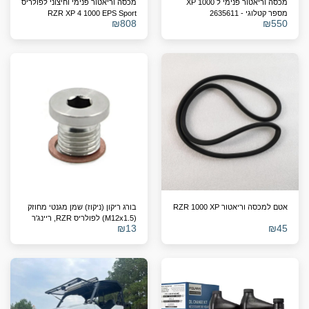
מכסה וריאטור פנימי ל XP 1000
מכסה וריאטור פנימי וחיצוני לפולריס
מספר קטלוגי - 2635611
RZR XP 4 1000 EPS Sport
₪
808
₪
550
General 2015-2023
אטם למכסה וריאטור RZR 1000 XP
בורג ריקון (ניקוז) שמן מגנטי מחוזק
(M12x1.5) לפולריס RZR, ריינג'ר
₪
13
₪
45
וספורטסמן – מחליף מק"ט 7052306