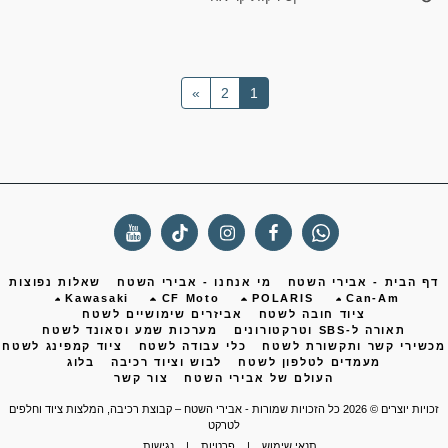
»
2
1
ף הבית - אבירי השטח
מי אנחנו - אבירי השטח
שאלות נפוצות
Kawasaki
CF Moto
POLARIS
Can-Am
ציוד חובה לשטח
אביזרים שימושיים לשטח
תאורה ל-SBS וטרקטורונים
מערכות שמע וסאונד לשטח
שירי קשר ותקשורת לשטח
כלי עבודה לשטח
ציוד קמפינג לשטח
מעמדים לטלפון לשטח
לבוש וציוד רכיבה
בלוג
העולם של אבירי השטח
צור קשר
ות יוצרים © 2026 כל הזכויות שמורות -
אבירי השטח – קבוצת רכיבה, המלצות ציוד וחלפים
לטרקט
תנאי שימוש
|
פרטיות
|
נגישות