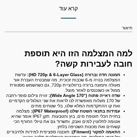
קרא עוד
תיאור
למה המצלמה הזו היא תוספת
חובה לעבירות קשה?
תמונה חדה וברורה (HD 720p & 6-Layer Glass):
עדשת
המצלמה בנויה מ-6 שכבות זכוכית, מה שמבטיח העברת אור
מעולה ותמונה ברורה ברזולוציית 720p, גם כשהשמש מסנוורת
ממול או כשנכנסים לאזור מוצל.
שדה ראייה פתוח (170° Wide Angle):
זווית צילום סופר-רחבה
של 170 מעלות מאפשרת לנו לראות את שני הגלגלים הקדמיים
ואת קו ההתקדמות המלא שלנו, בלי שטחים מתים.
עמידות בתנאי השטח שלנו (IP67 Waterproof):
מצלמה
בחזית הכלי חוטפת מים, בוץ והטבעות. תקן IP67 אומר שהיא
אטומה לחלוטין למים ואבק, ותשרוד גם את טיולי החורף הכי
קשוחים ואת מכונות השטיפה בלחץ.
התאמה למקור (Fitment):
תוכננה ספציפית למידות ולחיבורים