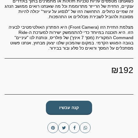
כשאנחנו מטפסים עליות טכניות תלולות או מתמרנים בתוך בולדרים
ענקיים, החזית של הרייזר מתרוממת וכל מה שאנחנו רואים ממושב הנהג
זה שמיים כחולים. התחושה הזו של "לנסוע על עיוור" יכולה להיות
מצלמת החזית הזו (Front Camera) היא הפתרון האולטימטיבי לבעיה
הזו. היא תוכננה במיוחד כדי להתממשק ישירות למערכת ה-Ride
Command המקורית (מסך 7 אינץ') של פולריס, ונותנת לנו "עיניים"
בגובה הפגוש הקדמי. במקום שהמכוון שלנו יצעק מבחוץ, אנחנו פשוט
מסתכלים על המסך ורואים כל סלע ובור בבירור.
₪
192
קנה עכשיו