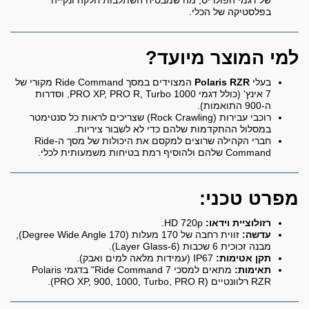
של דגמי הפולריס, מה שמבטיח השתלבות חלקה ונקייה
בפלסטיקה של הכלי.
למי המוצר מיועד?
בעלי
Polaris RZR
המצוידים במסך Ride Command מקורי של
7 אינץ' (כולל דגמי PRO XP, PRO R, Turbo 1000, וסדרות
ה-900 התואמות).
רוכבי עבירות (Rock Crawling) שצריכים לראות כל סנטימטר
במסלול ההתקדמות שלהם כדי לא לשבור ציריות.
חברי הקהילה שרוצים למקסם את היכולות של מסך ה-Ride
Command שלהם ולהוסיף רמת בטיחות משמעותית לכלי.
מפרט טכני:
רזולוציית וידאו:
HD 720p.
עדשה:
זווית רחבה של 170 מעלות (170 Degree Wide Angle),
מבנה זכוכית 6 שכבות (6-Layer Glass).
תקן אטימות:
IP67 (עמידות מלאה למים ואבק).
תאימות:
מתאים למסכי Ride Command 7" בדגמי Polaris
RZR רלוונטיים (PRO XP, 900, 1000, Turbo, PRO R).