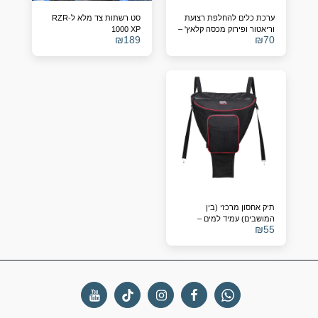
ערכת כלים להחלפת רצועת
סט רשתות צד מלא ל-RZR
וריאטור ופירוק מכסה קלאץ' –
1000 XP
₪
189
₪
70
Polaris RZR 900/1000
תיק אחסון מרכזי (בין
המושבים) עמיד למים –
₪
55
Polaris RZR 1000 / Turbo