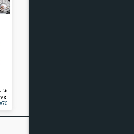
ערכ
₪
70
000