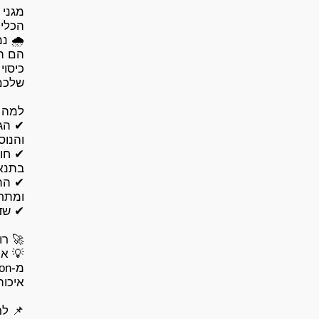
🌧️ נ
הם הפ
✔ הגנ
✔ חומ
💡 אנ
📌 לר