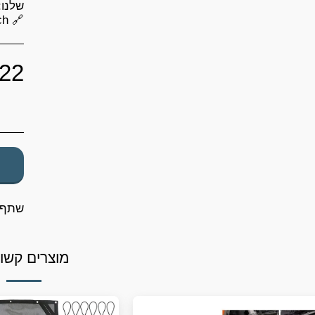
🔗 https://linktr.ee/abireihashetach
22
שתף
מוצרים קשו