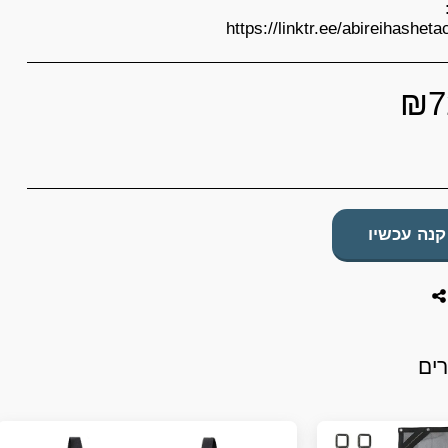
₪
7
קנה עכשיו
רים