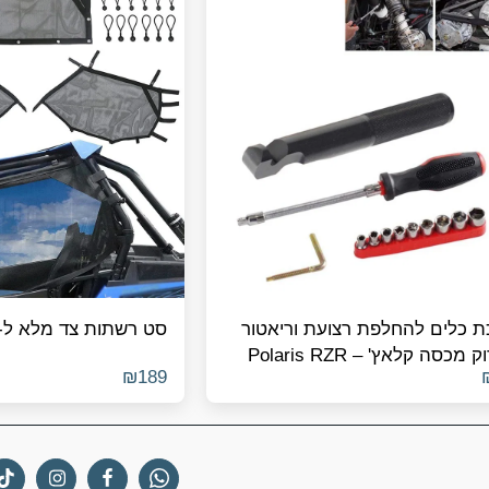
ת כלים להחלפת רצועת וריאטור
סט רשתות צד מלא ל-RZR 1000 XP
ופירוק מכסה קלאץ' – Polaris RZR
₪
189
900/1