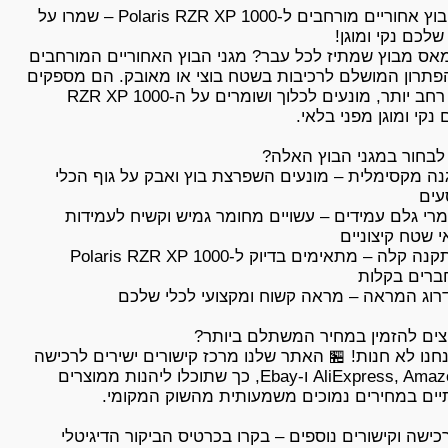
מגני בוץ אחוריים מורחבים ל-Polaris RZR XP 1000 – שמרו על
מאס מבוץ שמתיז לכל עבר? מגני הבוץ האחוריים המורחבים
תרון המושלם לרכיבות בשטח בוצי או מאובק. הם מספקים
כיסוי רחב יותר, מונעים לכלוך ושומרים על ה-RZR XP 1000
ה מקסימלית – מונעים השפרצת בוץ ואבק על גוף הכלי
רי גלם עמידים – עשויים מחומר גמיש וקשיח לעמידות
✔ התקנה קלה – מתאימים בדיוק ל-Polaris RZR XP 1000
חנו לא חנות! 🏪 האתר שלנו מרכז קישורים ישירים לרכישה
מ-AliExpress, Amazon ו-Ebay, כך שתוכלו ליהנות ממוצרים
כישה וקישורים נוספים – בקרו בכרטיס הביקור הדיגיטלי