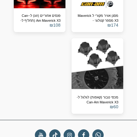
מסנן אוויר מקורי ל Maverick
פנסים אחוריים (זוג) ל-Can-
X3 מספר קטלוגי -
Am Maverick X3 (תחליף ל-
₪
108
₪
174
OEM 710004743/4)
715900422
מכסי טבור (קאפות) לגלגל ל-
Can-Am Maverick X3
₪
60
(תחליף ל-705401841)