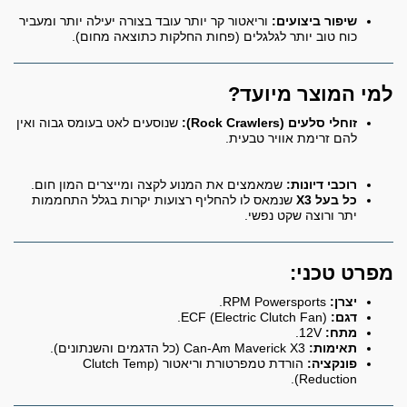
שיפור ביצועים:
וריאטור קר יותר עובד בצורה יעילה יותר ומעביר
כוח טוב יותר לגלגלים (פחות החלקות כתוצאה מחום).
למי המוצר מיועד?
זוחלי סלעים (Rock Crawlers):
שנוסעים לאט בעומס גבוה ואין
להם זרימת אוויר טבעית.
רוכבי דיונות:
שמאמצים את המנוע לקצה ומייצרים המון חום.
כל בעל X3
שנמאס לו להחליף רצועות יקרות בגלל התחממות
יתר ורוצה שקט נפשי.
מפרט טכני:
יצרן:
RPM Powersports.
דגם:
ECF (Electric Clutch Fan).
מתח:
12V.
תאימות:
Can-Am Maverick X3 (כל הדגמים והשנתונים).
פונקציה:
הורדת טמפרטורת וריאטור (Clutch Temp
Reduction).