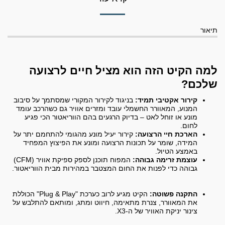
תיאור
למה הקיט הזה הוא מציל חיים לרצועה
שלכם?
קירור אקטיבי תמיד:
בניגוד לקירור המקורי שמסתמך על סיבוב
המנוע, המאוורר החשמלי עובד ומזרים אוויר גם כשהרכב עומד
מונע או זוחל לאט – בדיוק הרגעים בהם הווריאטור הכי פגיע
לחום.
הארכת חיי הרצועה:
קירור יעיל מונע מהגומי להתחמם יתר על
המידה, שומר על תכונות הרצועה ומונע את הפיצוץ המפחיד
באמצע הטיול.
עוצמת זרימה גבוהה:
המפוח תוכנן לספק ספיקת אוויר (CFM)
גבוהה כדי לפנות את החום המצטבר במהירות מבית הווריאטור.
התקנה פשוטה:
הקיט מגיע לרוב כערכת "Plug & Play" הכוללת
את המאוורר, צנרת מתאימה, חיווט ומתג, ומותאם להתלבש על
צינור יניקת האוויר של ה-X3.