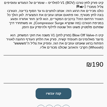
קיט פורק לחץ טורבו (BOV) V1 לפולריס – שומרים על המגדש ומוסיפים
כולנו מכירים את הרגע הזה: אנחנו לוחצים גז עד הסוף בדיונה, הטורבו
בונה לחץ מטורף, ואז פתאום אנחנו עוזבים את המצערת. לאן הולך כל
האוויר הדחוס הזה? ברכבים המקוריים, הוא לרוב חוזר אחורה ופוגע
במניפת הטורבו (מה שנקרא Compressor Surge), או משתחרר דרך
קיט ה-Blow Off Valve (פורק לחץ) V1 משנה את חוקי המשחק. הוא
מיוצר מאלומיניום תעופתי קשיח, פורק את הלחץ העודף החוצה לאוויר
הפתוח ברגע שאנחנו עוזבים את הגז, ומפיק את צליל ה"פשששש"
(Whoosh) הקרבי והאהוב שכולנו מכורים אליו.
₪
190
קנה עכשיו