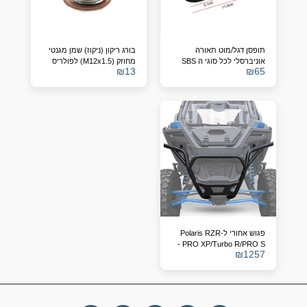
תופסן דגל/מוט תאורה
בורג ריקון (ניקוז) שמן מגנטי
אוניברסלי לכל סוגי ה SBS
מחוזק (M12x1.5) לפולריס
₪
13
₪
65
RZR, ריינג'ר וספורטסמן –
מחליף מק"ט 7052306
פגוש אחורי ל-Polaris RZR
PRO XP/Turbo R/PRO S -
₪
1257
מחליף מספר קטלוגי
2883748-458