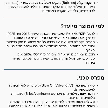
התקנה קלה (Bolt-on):
הקיט מגיע עם כל מה שצריך (צינוריות,
באנדים, ופילטר קטן). זו התקנה שאנחנו יכולים לעשות בקלות
לבד בחניה, בלי ידע מוקדם במכונאות.
למי המוצר מיועד?
לבעלי
Polaris RZR
המוגדשים משנות הייצור 2016 ועד 2025:
דגמי
XP Turbo (XPT)
, דגמי
PRO XP
, ודגמי ה-
Turbo R
.
חברים בקהילה שלנו עם רגל כבדה על הגז שנוהגים חזק בדיונות
ובשבילים פתוחים, ורוצים לשמור על הטורבו שלהם מנזק בטווח
הארוך.
רוכבים שאוהבים "שואו" ורוצים להוסיף לכלי שלהם אופי
ספורטיבי עם צליל פריקת טורבו אמיתי ונוכח שכולם ישמעו
בשיירה.
מפרט טכני:
סוג המערכת:
Blow Off Valve Kit V1 (קיט פורק לחץ הנפתח
לאטמוספירה).
חומר ייצור:
אלומיניום מכורסם (Billet Aluminum) לעמידות
בלחצים וחום גבוה.
פעולה:
ויסות ושחרור לחץ גדישה עודף בעת סגירת המצערת.
תאימות רכבים:
Polaris RZR XP Turbo, PRO XP, Turbo R