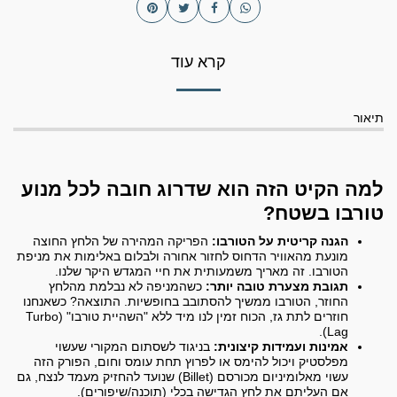
קרא עוד
תיאור
למה הקיט הזה הוא שדרוג חובה לכל מנוע
טורבו בשטח?
הגנה קריטית על הטורבו:
הפריקה המהירה של הלחץ החוצה
מונעת מהאוויר הדחוס לחזור אחורה ולבלום באלימות את מניפת
הטורבו. זה מאריך משמעותית את חיי המגדש היקר שלנו.
תגובת מצערת טובה יותר:
כשהמניפה לא נבלמת מהלחץ
החוזר, הטורבו ממשיך להסתובב בחופשיות. התוצאה? כשאנחנו
חוזרים לתת גז, הכוח זמין לנו מיד ללא "השהיית טורבו" (Turbo
Lag).
אמינות ועמידות קיצונית:
בניגוד לשסתום המקורי שעשוי
מפלסטיק ויכול להימס או לפרוץ תחת עומס וחום, הפורק הזה
עשוי מאלומיניום מכורסם (Billet) שנועד להחזיק מעמד לנצח, גם
אם העליתם את לחץ הגדישה בכלי (תוכנה/שיפורים).