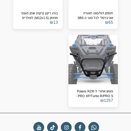
תופסן דגל/מוט תאורה
בורג ריקון (ניקוז) שמן מגנטי
אוניברסלי לכל סוגי ה SBS
מחוזק (M12x1.5) לפולריס
₪
13
₪
65
RZR, ריינג'ר וספורטסמן –
מחליף מק"ט 7052306
פגוש אחורי ל-Polaris RZR
PRO XP/Turbo R/PRO S -
₪
1257
מחליף מספר קטלוגי
2883748-458