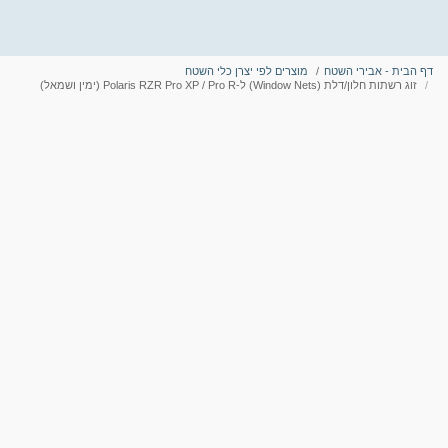
דף הבית - אבירי השטח
מוצרים לפי יצרן כלי השטח
זוג רשתות חלון/דלת (Window Nets) ל-Polaris RZR Pro XP / Pro R (ימין ושמאל)