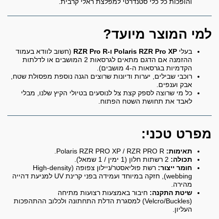
והופכות כל כלי סטנדרטי למפלצת ראלי קרבית.
למי המוצר מיועד?
בעלי
Polaris RZR Pro XP ו-RZR Pro R
(חשוב לוודא בעמוד
ההזמנה אם הדגם מתאים לגרסאות 2 המושבים או לדלתות
הקדמיות בגרסאות ה-4 מושבים).
רוכבי שבילים, יערות ודיונות שרוצים הגנה נוספת מפסולת שטח,
אבק וענפים.
כל מי שרוצה לספק קצת צל לנוסעים בטיולי הקיץ שלנו, מבלי
לאבד את תחושת השטח הפתוח.
מפרט טכני:
תאימות:
Polaris RZR PRO XP / RZR PRO R.
תכולה:
2 רשתות חלון (1 ימין / 1 שמאל).
חומר ייצור:
רשת פוליאסטר/ניילון צפופה (High-density
webbing), חזקה במיוחד ועמידה בפני קרינת UV למניעת דהייה
מהירה.
שיטת התקנה:
חיבור באמצעות רצועות מתיחה
(Velcro/Buckles) למסגרת הדלת התחתונה ולכלוב ההתהפכות
העליון.