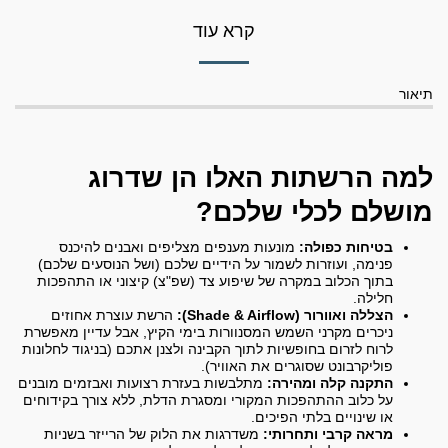
קרא עוד
תיאור
למה הרשתות האלו הן שדרוג
מושלם לכלי שלכם?
בטיחות כפולה:
מונעות מענפים מצליפים ואבנים להיכנס
פנימה, ועוזרות לשמור על הידיים שלכם (ושל הנוסעים שלכם)
בתוך הכלוב במקרה של שיפוע צד (שפ"צ) קיצוני או התהפכות
חלילה.
הצללה ואוורור (Shade & Airflow):
הרשת עוצרת אחוזים
ניכרים מקרני השמש המסנוורות בימי הקיץ, אבל עדיין מאפשרת
לרוח לזרום בחופשיות לתוך הקבינה ולצנן אתכם (בניגוד לחלונות
פוליקרבונט שסוגרים את האוויר).
התקנה קלה ומהירה:
מתלבשות בעזרת רצועות ואבזמים מובנים
על כלוב ההתהפכות המקורי ומסגרת הדלת, ללא צורך בקידוחים
או שינויים בלתי הפיכים.
מראה קרבי ותחרותי:
משדרגות את הלוק של הרייזר בשניות