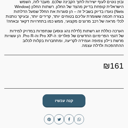
ובוץ נוטים לעוף ישירות לתוך הקבינה שלכם. מעבר לזה, השמש
הישראלית קופחת בדיוק מהצד של החלון. רשתות החלון (Window
Nets) נועדו בדיוק בשביל זה – הן סוגרות את החלל שמעל הדלתות
בצורה חכמה ששומרת עליכם בטוחים יותר, קרירים יותר, ובעיקר נותנות
הערכה כוללת זוג רשתות (לדלת נהג ונוסע) שנתפרות במדויק למידות
של דגמי הפרימיום החדשים של פולריס: ה-Pro XP וה-Pro R. הן עשויות
מרשת ניילון צפופה ועמידה לקריעה, ומתחברות בקלות לכלוב
ההתהפכות ולדלת עצמה.
₪
161
קנה עכשיו