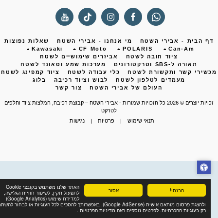
ף הבית - אבירי השטח
מי אנחנו - אבירי השטח
שאלות נפוצות
Kawasaki
CF Moto
POLARIS
Can-Am
ציוד חובה לשטח
אביזרים שימושיים לשטח
תאורה ל-SBS וטרקטורונים
מערכות שמע וסאונד לשטח
שירי קשר ותקשורת לשטח
כלי עבודה לשטח
ציוד קמפינג לשטח
מעמדים לטלפון לשטח
לבוש וציוד רכיבה
בלוג
העולם של אבירי השטח
צור קשר
ות יוצרים © 2026 כל הזכויות שמורות -
אבירי השטח – קבוצת רכיבה, המלצות ציוד וחלפים
לטרקט
תנאי שימוש
|
פרטיות
|
נגישות
האתר שלנו משתמש בקובצי Cookie
הבנתי!
אסור
לתפעול תקין, לשיפור חוויית הגלישה,
למדידת שימוש (Google Analytics)
ולהצגת פרסום מותאם אישית (Google AdSense). באפשרותך להסכים לכל העוגיות או לבחור להשתמש
רק בעוגיות ההכרחיות. לפרטים נוספים ראה מדיניות הפרטיות .