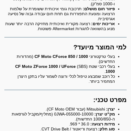
ו-1000 סמ"ק).
פיזור חום מושלם:
תרכובת גומי איכותית ששומרת על שלמות
הרצועה ומונעת התפוררות גם תחת חום עבודה גבוה של נסיעה
אגרסיבית.
אריכות ימים:
רצועה מקורית ואיכותית מחזיקה הרבה יותר שעות
מנוע בהשוואה לחגורות Aftermarket פשוטות.
למי המוצר מיועד?
בעלי טרקטורוני
CF Moto CForce 850 / 1000
(מהדורות
החדשים).
בעלי רכבי שטח (SBS)
CF Moto ZForce 1000 / UForce
.
1000
כל רוכב שמבצע טיפול לכלי ורוצה לשמור עליו בתקן היצרן
המחמיר ביותר.
מפרט טכני:
יצרן:
Mitsubishi (עבור CF Moto OEM).
מק"ט יצרן:
0JWA-055000-10000 (מחליף/מקביל לגרסאות
ה-1000/850 החדשות).
מידות רצועה:
36.0 * 969.
סוג חלק:
רצועת וריאטור / CVT Drive Belt.