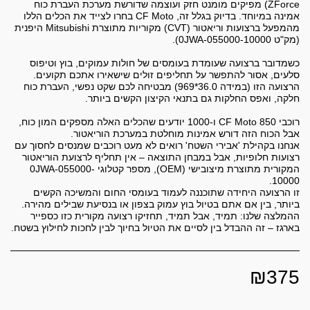
ZForce) מפיקים מומנט חזק ועוצמה שדורשת מערכת העברת כוח
אמינה במיוחד. בדיוק בגלל זה, CF Moto בחרו לצייד את הכלים הללו
מהמפעל ברצועות וריאטור (CVT) מקוריות מתוצרת Mitsubishi היפנית
כשמדובר ברצועה שעומדת בעומסים של חולות עמוקים, בוץ וטיפוס
סלעים, אסור להתפשר על תחליפים זולים שישאירו אתכם תקועים.
הרצועה הזו (במידה 36.0*969) מבטיחה לכם שקט נפשי, העברת כוח
רוכבי CF Moto 850 ו-1000 יודעים שהכלים האלה מספקים המון כוח,
אנחנו בקהילת 'אבירי השטח' רואים לא מעט רוכבים שמנסים לחסוך עם
רצועות חלופיות, אבל במבחן התוצאה – אין תחליף לרצועת הוריאטור
המקורית מתוצרת מיצובישי (OEM), מספר קטלוגי 0JWA-055000-
זו הרצועה היחידה שתוכננה לעמוד בעומסי החום והמשיכה הקשים
ביותר, בין אם אתם בטיול בוץ עמוק בצפון או בנסיעת שבילים מהירה.
ההמלצה שלנו: תמיד, אבל תמיד, תחזיקו רצועה מקורית כזו כספייר
בארגז – זה ההבדל בין לסיים את הטיול בחיוך לבין לחכות לחילוץ בשטח.
₪
375