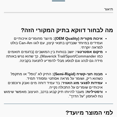
תיאור
מה לבחור דווקא בתיק המקורי הזה?
איכות מקורית (OEM Quality):
מיוצר מחומרים איכותיים
ועמידים במיוחד שנבדקו בתנאי קיצון, עם לוגו Can-Am בולט
למראה יוקרתי.
מיקום אסטרטגי:
יושב בנוחות בין המושבים (בדגמים תואמים
כמו Maverick Trail/Sport/Commander), כך שהוא נגיש באותה
מידה גם לנהג וגם לנוסע מבלי להפריע לתנועה בקבינה.
מבנה חצי-קשיח (Semi-Rigid):
התיק לא "נופל" או מתקפל
כשהוא ריק, ושומר על מראה אסתטי ומסודר תמיד.
עמידות לפגעי מזג האוויר:
בד עמיד דוחה מים ואבק ורוכסנים
איכותיים שומרים על התכולה נקייה.
ורסטיליות:
מעבר להיותו תיק קבוע ברכב, העיצוב מאפשר שימוש
נוח לאחסון "על הדרך".
למי המוצר מיועד?