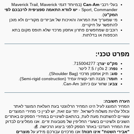
בעלי רכבי
Can-Am
(במיוחד דגמי Maverick Trail, Maverick
Sport, Commander -
יש לוודא התאמה ספציפית לרכבכם לפי
המק"ט
).
מי שמעריך את המראה והאיכות של אביזרים מקוריים ולא מוכן
להתפשר על חיקויים.
רוכבים שמחפשים פתרון אחסון מרכזי שלא תופס מקום בתא
הכפפות או בדלתות.
מפרט טכני:
מק"ט יצרן:
715004277.
נפח:
2 גלון / 7.5 ליטר.
סוג:
תיק אחסון מרכזי (Shoulder Bag).
חומר:
מבנה חצי-קשיח עמיד (Semi-rigid construction).
צבע:
שחור עם כיתוב Can-Am.
הערה חשובה:
המחיר המוצג לעיל הינו המחיר הרלוונטי בעת העלאת המוצר לאתר
וכולל עלויות משלוח לישראל. יחד עם זאת, יש לציין כי מחירי המוצרים
עשויים להשתנות מעת לעת, בהתאם לשינויים במחירי הספקים באתרים
השונים ולשינויים בשערי החליפין של מטבעות זרים. אנו ממליצים לבדוק
את המחיר העדכני באתר הספק לפני ביצוע הרכישה. 💰
"אבירי השטח" אינו חנות!
אנו מרכזים עבורכם מידע על
מוצרים