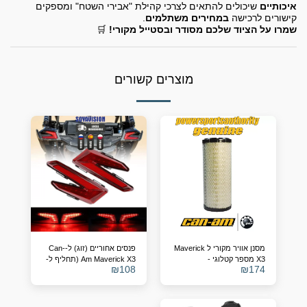
איכותיים
שיכולים להתאים לצרכי קהילת "אבירי השטח" ומספקים
קישורים לרכישה
במחירים משתלמים
.
שמרו על הציוד שלכם מסודר ובסטייל מקורי!
🛒
מוצרים קשורים
מסנן אוויר מקורי ל Maverick
פנסים אחוריים (זוג) ל-Can-
X3 מספר קטלוגי -
Am Maverick X3 (תחליף ל-
₪
108
₪
174
OEM 710004743/4)
715900422