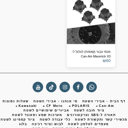
מכסי טבור (קאפות) לגלגל ל-
Can-Am Maverick X3
₪
60
(תחליף ל-705401841)
ף הבית - אבירי השטח
מי אנחנו - אבירי השטח
שאלות נפוצות
Kawasaki
CF Moto
POLARIS
Can-Am
ציוד חובה לשטח
אביזרים שימושיים לשטח
תאורה ל-SBS וטרקטורונים
מערכות שמע וסאונד לשטח
שירי קשר ותקשורת לשטח
כלי עבודה לשטח
ציוד קמפינג לשטח
מעמדים לטלפון לשטח
לבוש וציוד רכיבה
בלוג