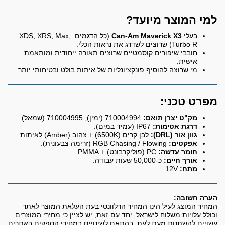
למי המוצר מיועד?
בעלי
Can-Am Maverick X3
(כל הדגמים: XDS, XRS, Max,
Turbo R) שרוצים לשדרג את נראות הכלי.
חובבי שיפורים קוסמטיים שרוצים תאורה ייחודית ומותאמת
אישית.
מי שרוצה להוסיף פונקציונליות של איתות בולט ובטיחותי יותר.
מפרט טכני:
מק"ט יצרן תואם:
710004994 (ימין), 710004995 (שמאל).
דרגת אטימות:
IP67 (עמיד במים).
גוון אור (DRL):
לבן קרים (6500K) + צהוב (Amber) לאיתות.
אפקטים:
RGB Chasing / Flowing (זרימה צבעונית).
חומר עדשה:
PC (פוליקרבונט) + PMMA.
אורך חיים:
כ-50,000 שעות עבודה.
מתח:
12V.
הערה חשובה:
המחיר המוצג לעיל הינו המחיר הרלוונטי בעת העלאת המוצר לאתר
וכולל עלויות משלוח לישראל. יחד עם זאת, יש לציין כי מחירי המוצרים
עשויים להשתנות מעת לעת, בהתאם לשינויים במחירי הספקים באתרים