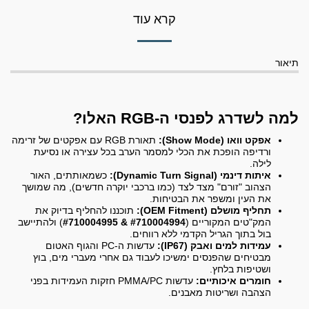
קרא עוד
תיאור
למה לשדרג לפנסי ה-RGB האלו?
אפקט וואו (Show Mode):
תאורת RGB עם אפקטים של זרימה
ורדיפה הופכת את הכלי למסמר הערב בכל עצירה או נסיעת
לילה.
איתות דינמי (Dynamic Turn Signal):
כשמאותתים, האור
הצהוב "זורם" מצד לצד (כמו ברכבי יוקרה חדשים), מה שמושך
את העין ומשפר את הבטיחות.
תחליף מושלם (OEM Fitment):
תוכננו להחליף בדיוק את
המק"טים המקוריים (
#710004994 & #710004995
) ולהתיישב
בול בתוך הגריל הקדמי ללא רווחים.
עמידות למים ואבק (IP67):
עדשות ה-PC והגוף האטום
מבטיחים שהפנסים ימשיכו לעבוד גם אחרי מעברי מים, בוץ
ושטיפות בלחץ.
חומרים איכותיים:
עדשות PMMA/PC חזקות העמידות בפני
הצהבה ושריטות מאבנים.