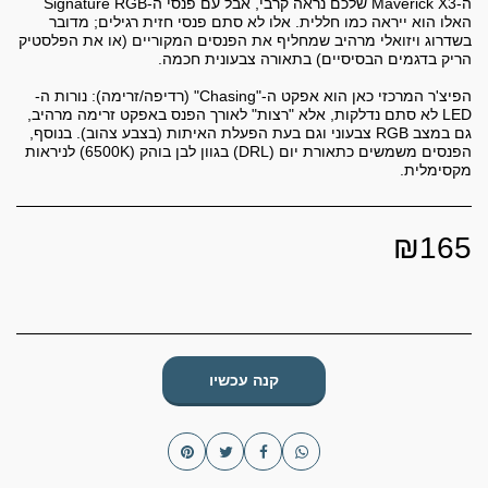
ה-Maverick X3 שלכם נראה קרבי, אבל עם פנסי ה-Signature RGB
האלו הוא ייראה כמו חללית. אלו לא סתם פנסי חזית רגילים; מדובר
בשדרוג ויזואלי מרהיב שמחליף את הפנסים המקוריים (או את הפלסטיק
הפיצ'ר המרכזי כאן הוא אפקט ה-"Chasing" (רדיפה/זרימה): נורות ה-
LED לא סתם נדלקות, אלא "רצות" לאורך הפנס באפקט זרימה מרהיב,
גם במצב RGB צבעוני וגם בעת הפעלת האיתות (בצבע צהוב). בנוסף,
הפנסים משמשים כתאורת יום (DRL) בגוון לבן בוהק (6500K) לניראות
מקסימלית.
₪
165
קנה עכשיו