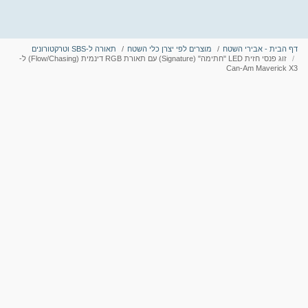
דף הבית - אבירי השטח
מוצרים לפי יצרן כלי השטח
תאורה ל-SBS וטרקטורונים
זוג פנסי חזית LED "חתימה" (Signature) עם תאורת RGB דינמית (Flow/Chasing) ל-
Can-Am Maverick X3