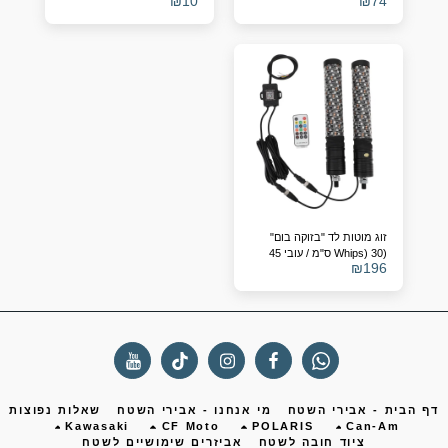
₪
10
₪
74
– מתאים לרכבי שטח
לטרקטורונים ו-SBS
(12V/24V)
זוג מוטות לד "בזוקה בום"
(Whips) 30 ס"מ / עובי 45
₪
196
מ"מ – תאורת אווירה RGB
עם חיישן מוזיקה ל-ATV/SBS
ף הבית - אבירי השטח
מי אנחנו - אבירי השטח
שאלות נפוצות
Kawasaki
CF Moto
POLARIS
Can-Am
ציוד חובה לשטח
אביזרים שימושיים לשטח