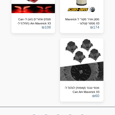
מסנן אוויר מקורי ל Maverick
פנסים אחוריים (זוג) ל-Can-
X3 מספר קטלוגי -
Am Maverick X3 (תחליף ל-
₪
108
₪
174
OEM 710004743/4)
715900422
מכסי טבור (קאפות) לגלגל ל-
Can-Am Maverick X3
₪
60
(תחליף ל-705401841)