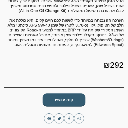
הגיע הזמן לטיפול תקופתי ל-Maverick X3 שלכם? במקום לרוץ לחנות
אחת בשביל שמן, לשנייה בשביל פילטר ולחפש בבית סמרטוט ומשפך –
הערכה הזו נבנתה במיוחד כדי לעשות לכם חיים קלים. היא כוללת את
הלב של הטיפול: גלון (כ-3.78 ליטר) של שמן XPS 5W-40 סינתטי מלא,
השמן המקורי שפותח על ידי BRP במיוחד למנועי ה-Rotax הקיצוניים
של ה-X3. בנוסף, תקבלו פילטר שמן איכותי, את כל הגומיות והשייבות
(Washers/O-rings) שצריך להחליף, ואפילו ציוד עזר כמו משפך מיוחד
(Edwards Spout) למזיגה נקייה, כפפות חד-פעמיות ומטלית ניגוב.
₪
292
קנה עכשיו