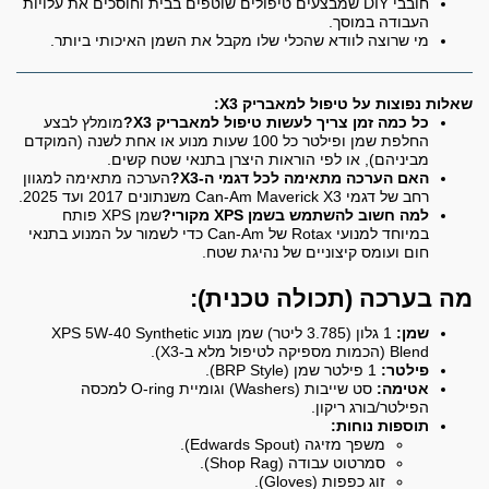
חובבי DIY שמבצעים טיפולים שוטפים בבית וחוסכים את עלויות
העבודה במוסך.
מי שרוצה לוודא שהכלי שלו מקבל את השמן האיכותי ביותר.
שאלות נפוצות על טיפול למאבריק X3:
כל כמה זמן צריך לעשות טיפול למאבריק X3?
מומלץ לבצע
החלפת שמן ופילטר כל 100 שעות מנוע או אחת לשנה (המוקדם
מביניהם), או לפי הוראות היצרן בתנאי שטח קשים.
האם הערכה מתאימה לכל דגמי ה-X3?
הערכה מתאימה למגוון
רחב של דגמי Can-Am Maverick X3 משנתונים 2017 ועד 2025.
למה חשוב להשתמש בשמן XPS מקורי?
שמן XPS פותח
במיוחד למנועי Rotax של Can-Am כדי לשמור על המנוע בתנאי
חום ועומס קיצוניים של נהיגת שטח.
מה בערכה (תכולה טכנית):
שמן:
1 גלון (3.785 ליטר) שמן מנוע XPS 5W-40 Synthetic
Blend (הכמות מספיקה לטיפול מלא ב-X3).
פילטר:
1 פילטר שמן (BRP Style).
אטימה:
סט שייבות (Washers) וגומיית O-ring למכסה
הפילטר/בורג ריקון.
תוספות נוחות:
משפך מזיגה (Edwards Spout).
סמרטוט עבודה (Shop Rag).
זוג כפפות (Gloves).