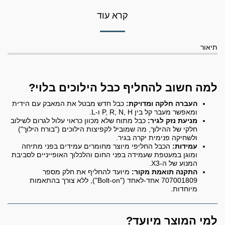
קרא עוד
תיאור
למה חשוב להחליף כבל הילוכים בלוי?
העברה חלקה ומדויקת:
כבל חדש מבטל את המאבק עם הידית
ומאפשר מעבר קל בין P, R, N, H ו-L.
מניעת נזק לגיר:
כבל מתוח שלא מכוון כראוי עלול לגרום לשילוב
חלקי של ההילוך, מה שמוביל לקפיצות הילוכים ("בורח הילוך")
ולשחיקה פנימית יקרה בגיר.
עמידות:
הכבל החליפי מיוצר מחומרים עמידים בפני מתיחה
ומוגן במעטפת שעמידה בפני החום והלכלוך האופייניים לסביבת
המנוע של ה-X3.
התקנה תואמת מקור:
מיועד להחליף את חלק מספר
707001809 אחד-לאחד ("Bolt-on"), ללא צורך בהתאמות
מיוחדות.
למי המוצר מיועד?