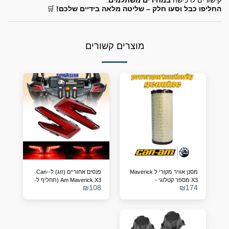
קישורים לרכישה
במחירים משתלמים
.
החליפו כבל וסעו חלק – שליטה מלאה בידיים שלכם!
🛒
מוצרים קשורים
מסנן אוויר מקורי ל Maverick
פנסים אחוריים (זוג) ל-Can-
X3 מספר קטלוגי -
Am Maverick X3 (תחליף ל-
₪
108
₪
174
OEM 710004743/4)
715900422