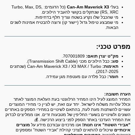
בעלי
Can-Am Maverick X3
(כל הדגמים: Turbo, Max, DS,
RS, XRC) שנתקלים בקושי להעביר הילוכים.
מי שהכבל שלו נקרע בשטח וצריך חלף בדחיפות.
מי שמבצע טיפול גדול (יישור קו) ורוצה להבטיח אמינות לשנים
הבאות.
מפרט טכני:
מק"ט יצרן תואם:
707001809.
סוג:
כבל הילוכים מכני (Transmission Shift Cable).
תאימות:
Can-Am Maverick X3 / X3 MAX / Turbo (שנתונים
2017-2025).
חומר:
כבל פלדה עם מעטפת מגן עמידה.
הערה חשובה:
המחיר המוצג לעיל הינו המחיר הרלוונטי בעת העלאת המוצר לאתר
וכולל עלויות משלוח לישראל. יחד עם זאת, יש לציין כי מחירי המוצרים
עשויים להשתנות מעת לעת, בהתאם לשינויים במחירי הספקים באתרים
השונים ולשינויים בשערי החליפין של מטבעות זרים. אנו ממליצים לבדוק
את המחיר העדכני באתר הספק לפני ביצוע הרכישה. 💰
"אבירי השטח" אינו חנות!
אנו מרכזים עבורכם מידע על
מוצרים
איכותיים
שיכולים להתאים לצרכי קהילת "אבירי השטח" ומספקים