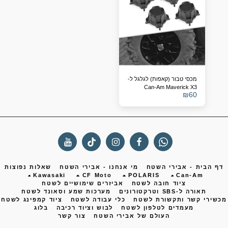
מכסי טבור (קאפות) לגלגל ל-
Can-Am Maverick X3
₪
60
(תחליף ל-705401841)
ף הבית - אבירי השטח
מי אנחנו - אבירי השטח
שאלות נפוצות
Kawasaki
CF Moto
POLARIS
Can-Am
ציוד חובה לשטח
אביזרים שימושיים לשטח
תאורה ל-SBS וטרקטורונים
מערכות שמע וסאונד לשטח
שירי קשר ותקשורת לשטח
כלי עבודה לשטח
ציוד קמפינג לשטח
מעמדים לטלפון לשטח
לבוש וציוד רכיבה
בלוג
העולם של אבירי השטח
צור קשר