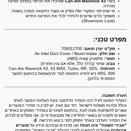
בעלי
Can-Am Maverick X3
שאיבדו את הכיסוי במהלך נסיעה
מהירה.
מי שהכיסוי המקורי שלו נסדק או נשבר כתוצאה ממכה בשטח.
משפצי כלים שרוצים להחזיר לכלי את המראה החדש
(Showroom Look).
מפרט טכני:
מק"ט יצרן תואם:
705012700.
שם חלק:
Air Inlet Duct Cover / Bezel Intake.
חומר:
פלסטיק קשיח (ABS).
צבע:
שחור (בדרך כלל, אלא אם צוין אחרת).
תאימות:
Can-Am Maverick X3, X3 MAX, Turbo, RR, XDS,
XRS, 900 (יש לוודא התאמה לצד ימין/שמאל בהתאם למוצר
הספציפי בלינק).
הערה חשובה:
המחיר המוצג לעיל הינו המחיר הרלוונטי בעת העלאת המוצר לאתר
וכולל עלויות משלוח לישראל. יחד עם זאת, יש לציין כי מחירי המוצרים
עשויים להשתנות מעת לעת, בהתאם לשינויים במחירי הספקים באתרים
השונים ולשינויים בשערי החליפין של מטבעות זרים. אנו ממליצים לבדוק
את המחיר העדכני באתר הספק לפני ביצוע הרכישה. 💰
"אבירי השטח" אינו חנות!
אנו מרכזים עבורכם מידע על
מוצרים
איכותיים
שיכולים להתאים לצרכי קהילת "אבירי השטח" ומספקים