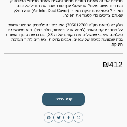
מכירים את זה שאתם חוזרים מטיול ומגלים שאחד מכיסויי הפלסטיק
בצדדים פשוט נעלם? או שאולי ענף סורר שבר את הגריל של כונס
האוויר? כיסוי פתח יניקת האוויר (Air Inlet Duct Cover) הוא החלק
חלק זה (תואם מק"ט 705012700) הוא כיסוי הפלסטיק החיצוני שיושב
על פתחי יניקת האוויר (למנוע או לווריאטור, תלוי בצד). הוא משמש גם
כאלמנט עיצובי שמשלים את הקווים של ה-X3, וגם כרשת סינון ראשונית
גסה שמונעת כניסה של ענפים, אבנים גדולות וציפורים לתוך מערכת
היניקה.
₪
412
קנה עכשיו