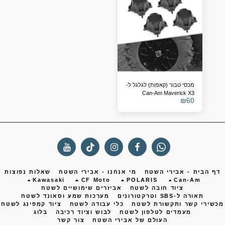
מכסי טבור (קאפות) לגלגל ל-
Can-Am Maverick X3
₪
60
(תחליף ל-705401841)
ף הבית - אבירי השטח
מי אנחנו - אבירי השטח
שאלות נפוצות
Kawasaki
CF Moto
POLARIS
Can-Am
ציוד חובה לשטח
אביזרים שימושיים לשטח
תאורה ל-SBS וטרקטורונים
מערכות שמע וסאונד לשטח
שירי קשר ותקשורת לשטח
כלי עבודה לשטח
ציוד קמפינג לשטח
מעמדים לטלפון לשטח
לבוש וציוד רכיבה
בלוג
העולם של אבירי השטח
צור קשר