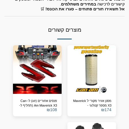
קישורים לרכישה
במחירים משתלמים
.
אל תשאירו חורים פתוחים – סגרו את הכונס!
🛒
מוצרים קשורים
מסנן אוויר מקורי ל Maverick
פנסים אחוריים (זוג) ל-Can-
X3 מספר קטלוגי -
Am Maverick X3 (תחליף ל-
₪
108
₪
174
OEM 710004743/4)
715900422