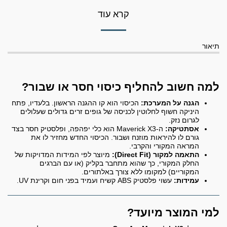
קרא עוד
תיאור
למה חשוב להחליף כיסוי חסר או שבור?
הגנה על המערכת:
הכיסוי הוא קו ההגנה הראשון. בלעדיו, פתח
היניקה חשוף לחלוטין לכניסה של גופים זרים גדולים שעלולים
לגרום נזק.
אסתטיקה:
ה-Maverick X3 הוא כלי יפהפה, ופלסטיק חסר בצד
גורם לו להיראות מוזנח ושבור. הכיסוי החדש מחזיר לו את
המראה המקורי והקרבי.
התאמה למקור (Direct Fit):
מיוצר לפי המידות המדויקות של
החלק המקורי, כך שהוא מתחבר בקליק (או עם הברגים
המקוריים) למקומו ללא צורך באלתורים.
עמידות:
עשוי פלסטיק ABS קשיח ועמיד בפני חום וקרינת UV.
למי המוצר מיועד?