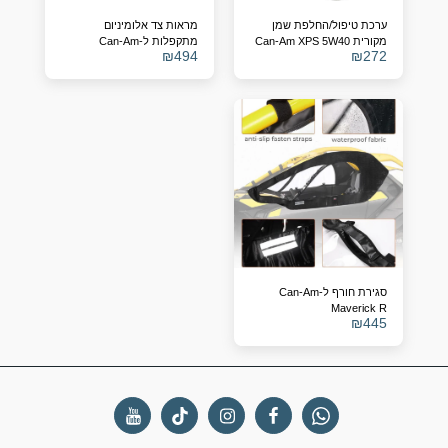
ערכת טיפול/החלפת שמן
מראות צד אלומיניום
מקורית Can-Am XPS 5W40
מתקפלות ל-Can-Am
₪
494
₪
272
למנוע מאבריק R (מק"ט
Maverick R X RS
9779500)
סגירת חורף ל-Can-Am
Maverick R
₪
445