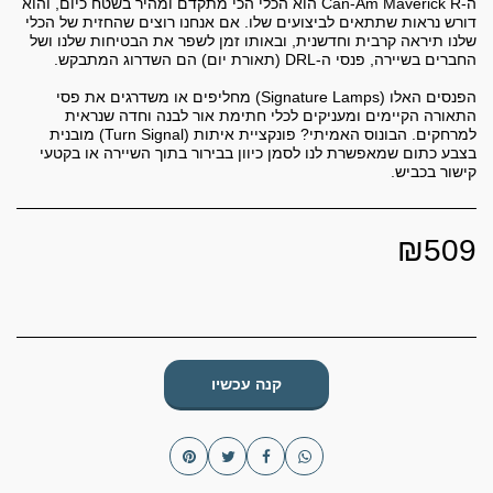
ה-Can-Am Maverick R הוא הכלי הכי מתקדם ומהיר בשטח כיום, והוא
דורש נראות שתתאים לביצועים שלו. אם אנחנו רוצים שהחזית של הכלי
שלנו תיראה קרבית וחדשנית, ובאותו זמן לשפר את הבטיחות שלנו ושל
הפנסים האלו (Signature Lamps) מחליפים או משדרגים את פסי
התאורה הקיימים ומעניקים לכלי חתימת אור לבנה וחדה שנראית
למרחקים. הבונוס האמיתי? פונקציית איתות (Turn Signal) מובנית
בצבע כתום שמאפשרת לנו לסמן כיוון בבירור בתוך השיירה או בקטעי
קישור בכביש.
₪
509
קנה עכשיו