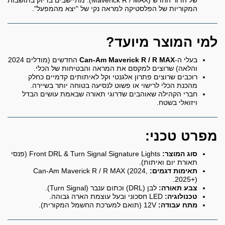
של הדור החדש (Maverick R / MAX). מתיישבים בדיוק בתושבות
המקוריות של הפלסטיקה למראה נקי של "יצא מהמפעל".
למי המוצר מיועד?
בעלי ה-
Can-Am Maverick R / R MAX
החדשים (מודלים 2024
והלאה) שרוצים למקסם את המראה והבטיחות של הכלי.
רוכבים שרוצים פתרון אלגנטי וקל לאיתותים קדמיים כחלק
מהכנת הכלי לרישוי או פשוט לנסיעה בטוחה יותר בשיירה.
חברי הקהילה שאוהבים שדרוגי תאורה שבאמת עושים הבדל
ויזואלי בשטח.
מפרט טכני:
סוג המוצר:
Front DRL & Turn Signal Signature Lights (פנסי
תאורת יום ואיתות).
תאימות דגמים:
Can-Am Maverick R / R MAX (2024,
2025+).
צבע תאורה:
לבן (DRL) וכתום ענבר (Turn Signal).
טכנולוגיה:
LED חסכוני ובעל עוצמת הארה גבוהה.
מתח עבודה:
12V (תואם למערכת החשמל המקורית).