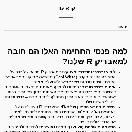
קרא עוד
תיאור
למה פנסי החתימה האלו הם חובה
למאבריק R שלנו?
לוק אגרסיבי ומודרני:
מעניקים למאבריק R מראה של רכב על.
התאורה הלבנה הקרה (Cool White) מדגישה את קווי המתאר של
החזית ויוצרת נוכחות שאי אפשר להתעלם ממנה.
איתות דינמי מובנה:
במקום להוסיף מאותתים חיצוניים שעלולים
להישבר, המערכת הזו משלבת את האיתות בתוך פס הלד. ברגע
שמפעילים איתות, האור הלבן מתחלף לכתום בולט – בטיחות נטו
בטיולי השטח שלנו.
עמידות בתנאי הקיצון של ה-R:
המאבריק R נועד לטוס על
באמפים ב-140 קמ"ש. הפנסים האלו אטומים לחלוטין למים
(IP67), אבק ובוץ, ועמידים לוויברציות הקשות ביותר שהמתלים
של הכלי יכולים לייצר.
התאמה מושלמת (2024+):
תוכננו ספציפית למידות ולחיבורים