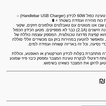
שקע טעינה כפול 60W לכידון (Handlebar USB Charger) –
 שבו אנו מנווטים עם טאבלטים וטלפונים חזקים, שקעי
הטעינה הישנים (2.1A) כבר לא מספיקים. מטען הכידון הכפול
וא קפיצת מדרגה טכנולוגית, המספק עוצמה כוללת של
60W, ומאפשר להטעין במהירות בזק גם מכשירים זוללי סוללה
ה מתחברת בקלות לכידון הטרקטורון או האופנוע, וכוללת
ח דיגיטלי לבקרת טעינת המצבר ומפסק כיבוי פיזי שמונע
ן לרוקן את המצבר כשאינו בשימוש.
₪