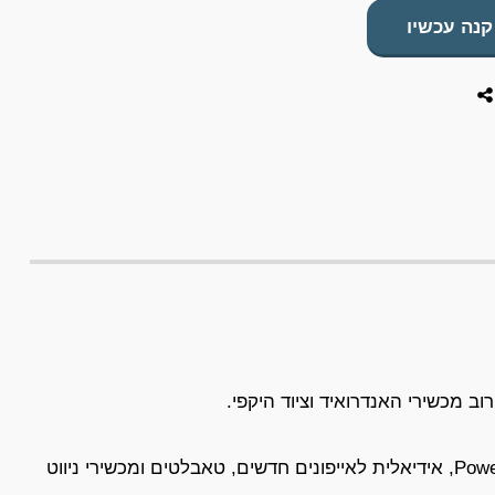
קנה עכשיו
מספקת עד 30W בטכנולוגיית Power Delivery, אידיאלית לאייפונים חדשים, טאבלטים ומכשירי ניווט