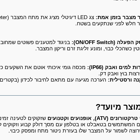
ר מצבר בזמן אמת:
 חלש לפני שנתקעים בשטח.
לה (ON/OFF Switch):
בניגוד למטענים פשוטים שמחוב
ין כשהכלי כבוי, ומונע זליגת זרם וריקון המצבר.
ת למים ואבק (IP66):
מכסה גומי איכותי אוטם את השקעים כש
צות בוץ ואבק דק.
ה ורסטילית:
הערכה מגיעה עם מתאם לחיבור לכידון (בקטרים
וצר מיועד?
טרקטורונים (ATV), אופנועים וקטנועים
שזקוקים לטעינה זמינ
ים המשתמשים בטאבלט או בטלפון עם מסך דולק קבוע וזקוקים ל
רוצה לשמור על המצבר שלו בעזרת ניטור מתח ומפסק כיבוי.