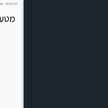
דף הבית - אב
דף הבית - אבירי השטח
מי אנחנו - אבירי השטח
שאלות נפוצות
Can-Am
POLARIS
CF Moto
Kawasaki
ציוד חובה לשטח