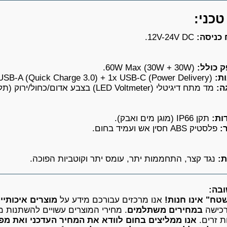
כני:
כניסה:
12V-24V DC.
 כולל:
60W Max (30W + 30W).
ות:
1x USB-A (Quick Charge 3.0) + 1x USB-C (Power Delivery).
ה:
מד מתח דיגיטלי (LED Voltmeter) בצבע אדום/כחול/ירוק (תלוי בדגם).
ות:
תקן IP66 (מוגן מים ואבק).
:
פלסטיק ABS חסין אש ועמיד בחום.
ת:
נגד קצר, התחממות יתר, עומס יתר וקוטביות הפוכה.
בה:
טח" אינו חנות!
אנו מרכזים עבורכם מידע על
מוצרים איכותיי
רכישה
במחירים משתלמים
. מחירי המוצרים עשויים להשתנות מ
 זרים.
אנו ממליצים בחום לוודא את המחיר העדכני ואת מפ