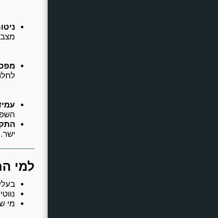
ניטו
מצבר
מפסק הפע
לחלוט
עמידו
השפר
התקנ
ישר.
למי המ
בעלי
נווט
מי ש