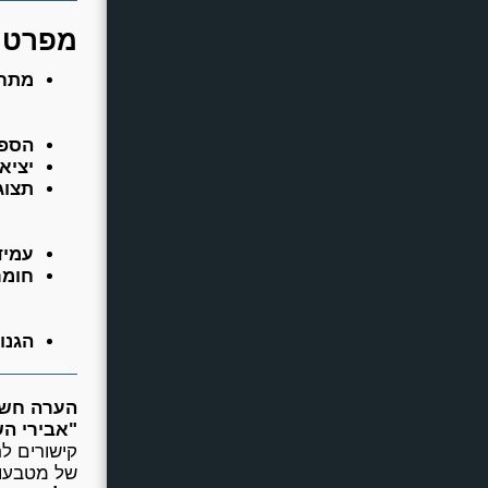
מפרט ט
מתח 
הספק
יציא
תצוג
עמיד
חומר
הגנו
הערה חשו
"אבירי הש
קישורים ל
של מטבעות