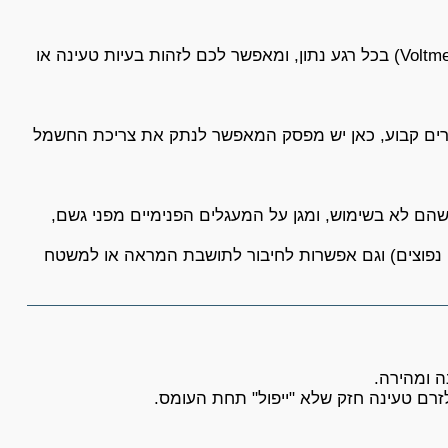
צג LED דיגיטלי מציג את מתח המצבר (Voltmeter) בכל רגע נתון, ומאפשר לכם לזהות בעיות טעינה או
רים קבוע, כאן יש מפסק המאפשר לנתק את צריכת החשמל
הם לא בשימוש, ומגן על המעגלים הפנימיים מפני גשם,
 נפוצים) וגם אפשרות לחיבור לתושבת המראה או למשטח
ה ומהירה.
זרם טעינה חזק שלא "ייפול" תחת העומס.