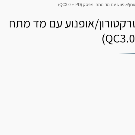
ל מהיר 60W לכידון טרקטורון/אופנוע עם מד מתח