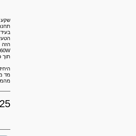
בעידן
הזה ה
היחיד
מד מת
מהמטע
25