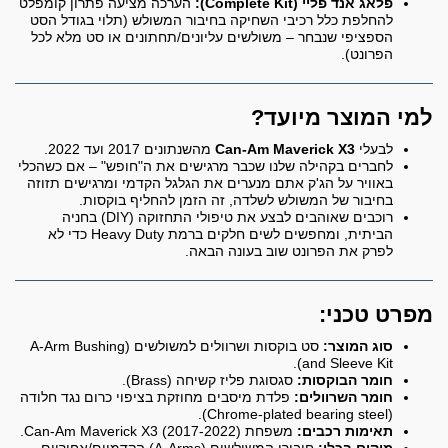
פלאג אנד פליי (Complete Kit):
הערכה מציעה פתרון קומפלט
להחלפת כלל רכיבי השחיקה בחיבור המשולש (תלוי בגודל הסט
הספציפי שנבחר – משולשים עליונים/תחתונים או סט מלא לכל
הפרונט).
למי המוצר מיועד?
לבעלי
Can-Am Maverick X3
מהשנתונים 2017 ועד 2022.
לחברים בקהילה שלנו שכבר מרגישים את ה"חופש" – אם כשהכלי
באוויר על הג'ק אתם מנערים את הגלגל הקדמי ומרגישים תזוזה
בחיבור של המשולש לשלדה, זה הזמן להחליף בוקסות.
רוכבים שאוהבים לבצע את טיפולי התחזוקה (DIY) בחניה
הביתית, ומחפשים לשים חלקים ברמת Heavy Duty כדי לא
לפרק את הפרונט שוב בעונה הבאה.
מפרט טכני:
סוג המוצר:
סט בוקסות ושרוולים למשולשים (A-Arm Bushing
and Sleeve Kit).
חומר הבוקסות:
סגסוגת פליז קשיחה (Brass).
חומר השרוולים:
פלדת מיסבים מחוזקת בציפוי כרום נגד חלודה
(Chrome-plated bearing steel).
תאימות רכבים:
משפחת Can-Am Maverick X3 (2017-2022).