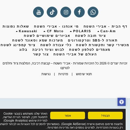
ף הבית - אבירי השטח
מי אנחנו - אבירי השטח
שאלות נפוצות
Kawasaki
CF Moto
POLARIS
Can-Am
ציוד חובה לשטח
אביזרים שימושיים לשטח
תאורה ל-SBS וטרקטורונים
מערכות שמע וסאונד לשטח
שירי קשר ותקשורת לשטח
כלי עבודה לשטח
ציוד קמפינג לשטח
מעמדים לטלפון לשטח
לבוש וציוד רכיבה
בלוג
העולם של אבירי השטח
צור קשר
ות יוצרים © 2026 כל הזכויות שמורות -
אבירי השטח – קבוצת רכיבה, המלצות ציוד וחלפים
לטרקט
תנאי שימוש
|
פרטיות
|
נגישות
האתר שלנו משתמש בקובצי Cookie
הבנתי!
אסור
לתפעול תקין, לשיפור חוויית הגלישה,
למדידת שימוש (Google Analytics)
ולהצגת פרסום מותאם אישית (Google AdSense). באפשרותך להסכים לכל העוגיות או לבחור להשתמש
רק בעוגיות ההכרחיות. לפרטים נוספים ראה מדיניות הפרטיות .