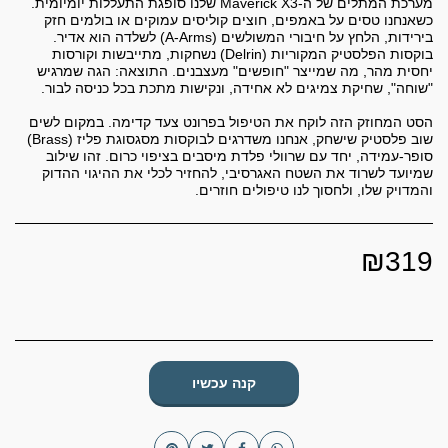
מערכת המתלים של ה-Maverick X3 שלנו סופגת התעללות יומיומית.
כשאנחנו טסים על באמפים, חוצים קוליסים עמוקים או בולמים חזק
בירידות, הלחץ על חיבורי המשולשים (A-Arms) לשלדה הוא אדיר.
בוקסות הפלסטיק המקוריות (Delrin) נשחקות, מתייבשות וקורסות
יחסית מהר, מה שמייצר "חופשים" מעצבנים. התוצאה: הגה שמרגיש
הסט המחוזק הזה לוקח את הטיפול בפרונט צעד קדימה. במקום לשים
שוב פלסטיק שישחק, אנחנו משדרגים לבוקסות מסגסוגת פליז (Brass)
סופר-עמידה, יחד עם שרוולי פלדת מיסבים בציפוי כרום. זהו שילוב
שמיועד לשרוד את השטח האגרסיבי, להחזיר לכלי את ההיגוי ההדוק
והמדויק שלו, ולחסוך לנו טיפולים חוזרים.
₪
319
קנה עכשיו