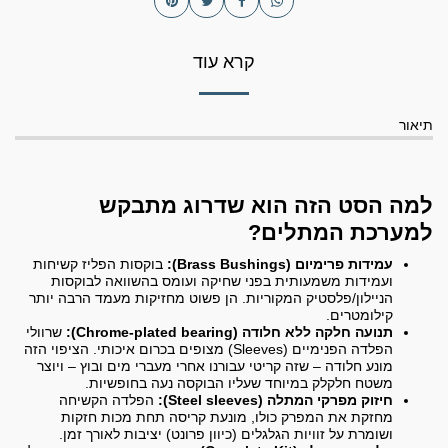
קרא עוד
תיאור
למה הסט הזה הוא שדרוג מתבקש
למערכת המתלים?
עמידות פרימיום (Brass Bushings):
בוקסות הפליז קשיחות
ועמידות משמעותית בפני שחיקה ועומס בהשוואה לבוקסות
הניילון/פלסטיק המקוריות. הן פשוט מחזיקות מעמד הרבה יותר
קילומטרים.
תנועה חלקה ללא חלודה (Chrome-plated bearing):
שרוולי
הפלדה הפנימיים (Sleeves) מצופים בכרום איכותי. הציפוי הזה
מונע חלודה – שזה קריטי עבורנו אחרי מעברי מים ובוץ – ויוצר
משטח חלקלק במיוחד שעליו הבוקסה נעה בחופשיות.
חיזוק מפרקי המתלה (Steel sleeves):
הפלדה הקשיחה
מחזקת את המפרק כולו, מונעת קריסה תחת מכות חזקות
ושומרת על זוויות הגלגלים (כיוון פרונט) יציבות לאורך זמן.