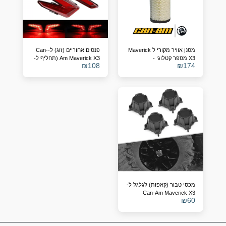
מסנן אוויר מקורי ל Maverick
פנסים אחוריים (זוג) ל-Can-
X3 מספר קטלוגי -
Am Maverick X3 (תחליף ל-
₪
108
₪
174
OEM 710004743/4)
715900422
מכסי טבור (קאפות) לגלגל ל-
Can-Am Maverick X3
₪
60
(תחליף ל-705401841)