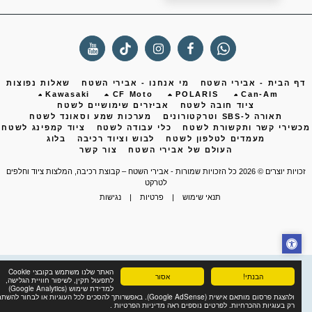
ף הבית - אבירי השטח
מי אנחנו - אבירי השטח
שאלות נפוצות
Kawasaki
CF Moto
POLARIS
Can-Am
ציוד חובה לשטח
אביזרים שימושיים לשטח
תאורה ל-SBS וטרקטורונים
מערכות שמע וסאונד לשטח
שירי קשר ותקשורת לשטח
כלי עבודה לשטח
ציוד קמפינג לשטח
מעמדים לטלפון לשטח
לבוש וציוד רכיבה
בלוג
העולם של אבירי השטח
צור קשר
ות יוצרים © 2026 כל הזכויות שמורות -
אבירי השטח – קבוצת רכיבה, המלצות ציוד וחלפים
לטרקט
תנאי שימוש
|
פרטיות
|
נגישות
האתר שלנו משתמש בקובצי Cookie
הבנתי!
אסור
לתפעול תקין, לשיפור חוויית הגלישה,
למדידת שימוש (Google Analytics)
ולהצגת פרסום מותאם אישית (Google AdSense). באפשרותך להסכים לכל העוגיות או לבחור להשתמש
רק בעוגיות ההכרחיות. לפרטים נוספים ראה מדיניות הפרטיות .