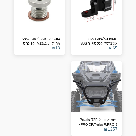
תופסן דגל/מוט תאורה
בורג ריקון (ניקוז) שמן מגנטי
אוניברסלי לכל סוגי ה SBS
מחוזק (M12x1.5) לפולריס
₪
13
₪
65
RZR, ריינג'ר וספורטסמן –
מחליף מק"ט 7052306
פגוש אחורי ל-Polaris RZR
PRO XP/Turbo R/PRO S -
₪
1257
מחליף מספר קטלוגי
2883748-458