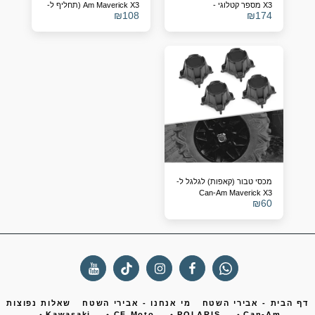
X3 מספר קטלוגי -
Am Maverick X3 (תחליף ל-
₪
108
₪
174
OEM 710004743/4)
715900422
מכסי טבור (קאפות) לגלגל ל-
Can-Am Maverick X3
₪
60
(תחליף ל-705401841)
ף הבית - אבירי השטח
מי אנחנו - אבירי השטח
שאלות נפוצות
Kawasaki
CF Moto
POLARIS
Can-Am