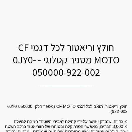
חולץ וריאטור לכל דגמי CF
MOTO מספר קטלוגי - 0JY0-
050000-922-002
חולץ וריאטור, תואם לכל דגמי CF MOTO (מספר חלק 0JY0-050000-
מוצר זה, שנבדק ואושר על ידי קהילת "אבירי השטח" המונה למעלה
מ-3,000 חברים, מאפשר הסרה קלה ובטוחה של הווריאטור ברכב השטח
שלך. חולץ וריאטור זה עשוי מחומרים איכותיים ועמידים, ומבטיח עבודה