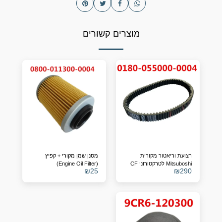
מוצרים קשורים
רצועת וריאטור מקורית
מסנן שמן מקורי + קפיץ
Mitsuboshi לטרקטורוני CF
(Engine Oil Filter)
₪
25
₪
290
MOTO – מק"ט 0180-
לטרקטורוני CF MOTO (450-
055000-0004
1000 סמ"ק) – תואם מק"ט
0800-011300-0004