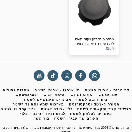
מכסה מיכל דלק מקורי תואם
לכל דגמי CF MOTO מספר
₪
54
קטלוגי - 9CR6-120300
ף הבית - אבירי השטח
מי אנחנו - אבירי השטח
שאלות נפוצות
Kawasaki
CF Moto
POLARIS
Can-Am
ציוד חובה לשטח
אביזרים שימושיים לשטח
תאורה ל-SBS וטרקטורונים
מערכות שמע וסאונד לשטח
שירי קשר ותקשורת לשטח
כלי עבודה לשטח
ציוד קמפינג לשטח
מעמדים לטלפון לשטח
לבוש וציוד רכיבה
בלוג
העולם של אבירי השטח
צור קשר
ות יוצרים © 2026 כל הזכויות שמורות -
אבירי השטח – קבוצת רכיבה, המלצות ציוד וחלפים