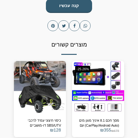
קנה עכשיו
מוצרים קשורים
-25.26%
מסך חכם 8.1 אינץ' מוגן מים
כיסוי חיצוני עמיד לרכבי
(CarPlay/Android Auto) עם
SBS/UTV דו-מושביים
₪
128
₪
355
מצלמות דרך וחיישני לחץ
₪
475
אוויר ל-ATV/SBS