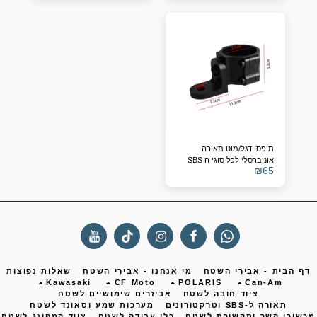
תופסן דגל/מוט תאורה
אוניברסלי לכל סוגי ה SBS
₪
65
ף הבית - אבירי השטח
מי אנחנו - אבירי השטח
שאלות נפוצות
Kawasaki
CF Moto
POLARIS
Can-Am
ציוד חובה לשטח
אביזרים שימושיים לשטח
תאורה ל-SBS וטרקטורונים
מערכות שמע וסאונד לשטח
שירי קשר ותקשורת לשטח
כלי עבודה לשטח
ציוד קמפינג לשטח