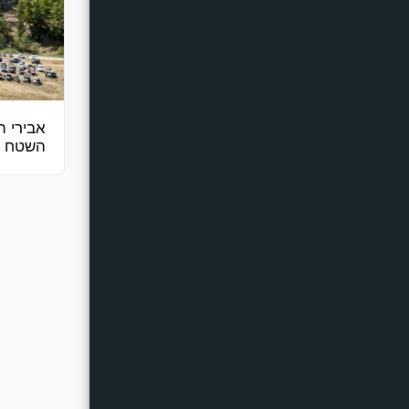
אבירי 
השטח ה