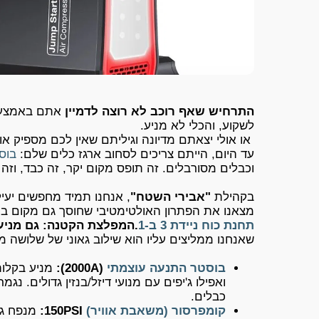
התרחיש שאף רוכב לא רוצה לדמיין
אתם באמצע 
לשקוע, והכלי לא מניע.
או אולי יצאתם מדיונה וגיליתם שאין לכם מספיק או
עד היום, הייתם צריכים לסחוב ארגז כלים שלם:
בוס
וכבלים מסורבלים. זה תופס מקום יקר, זה כבד, וזה 
בקהילת
"אבירי השטח"
, אנחנו תמיד מחפשים יעי
מצאנו את הפתרון האולטימטיבי שחוסך גם מקום ב
תחנת כוח ניידת 3 ב-1
.
המפלצת הקטנה: גם מניע,
שאנחנו ממליצים עליו הוא שילוב גאוני של שלושה מ
בוסטר התנעה עוצמתי
(2000A):
ואפילו ג'יפים עם מנועי דיזל/בנזין גדולים. נ
כבלים.
קומפרסור (משאבת אוויר)
150PSI:
מנפח גלג