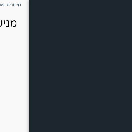
דף הבית - אב
מניע
דף הבית - אבירי השטח
מי אנחנו - אבירי השטח
שאלות נפוצות
Can-Am
POLARIS
CF Moto
Kawasaki
ציוד חובה לשטח