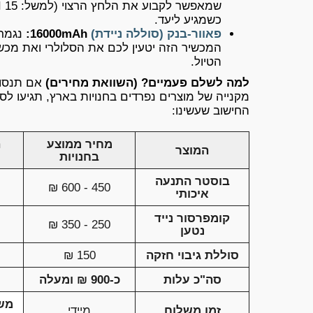
כשמגיע ליעד.
פאוור-בנק (סוללה ניידת)
16000mAh:
המכשיר הזה יטעין לכם את הסלולרי ואת מכ
הטיול.
למה לשלם פעמיים? (השוואת מחירים)
אם תנסו 
מקנייה של מוצרים נפרדים בחנויות בארץ, תגיעו לס
החישוב שעשינו:
מחיר ממוצע
ה
המוצר
בחנויות
בוסטר התנעה
450 - 600 ₪
איכותי
קומפרסור נייד
250 - 350 ₪
נטען
סוללת גיבוי חזקה
150 ₪
סה"כ עלות
כ-900 ₪ ומעלה
מש
זמן משלוח
מיידי