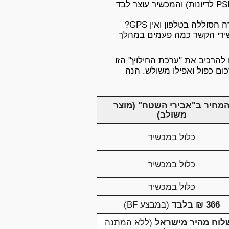
שמאפשר לקבוע את הלחץ הרצוי (למשל: 15 PSI לדיונות) והמכשיר עוצר לבד
נגמרה הסוללה בטלפון ואין GPS?
שירי הקשר כמה פעמים במהלך
להרכיב את "ערכת החילוץ" הזו
כום כפול ואפילו משולש. הנה
מחיר ב"אבירי השטח" (מוצר
משולב)
כלול במכשיר
כלול במכשיר
כלול במכשיר
366 ₪ בלבד
(במבצע BF)
לוח מהיר מישראל
(ללא המתנה