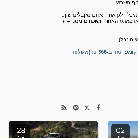
וף השבוע.
מיכל דלק אחד, אתם מקבלים שקט
 בארגז האחורי ושוכחים ממנו – עד
 מוגבל)
אל תחכו לרגע האמת: להזמנת בוסטר התנעה + קומפרסור ב-366 ₪ (משלוח
28
02