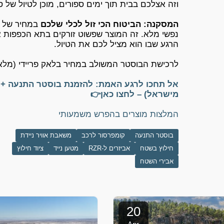
וזה אצלכם בבית תוך ימים ספורים, מוכן לטיול של ס
המסקנה: הביטוח הכי זול לכלי שלכם
במחיר של 
נפשי מלא. זה המוצר שפשוט זורקים בתא הכפפות או
הרגע שבו הוא מציל לכם את הטיול.
לרכישת הבוסטר המשולב במחיר בלאק פריידי (מלאי
מישראל) – לחצו כאן👉
המלצות מוצרים בהפרש משמעותי
בוסטר התנעה
קומפרסור לרכב
משאבת אוויר ניידת
חילוץ בשטח
אביזרים ל-RZR
מטען נייד
ציוד חילוץ
אבירי השטח
20