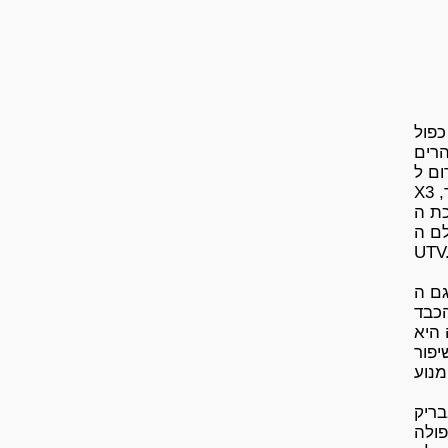
חור) ל-Can-Am X3 –
 🏁🔊
Mave
X3 שלכם להישמע כמו חיית שטח אמיתית ולזוז מהר יותר,
Trin היא
ם ה-
UTV
TR-416 הוא גרסת ה-Slip-On הכפולה (Dual)
הכבד
 היא
יפור
נוע.
א ממנו
Trinit