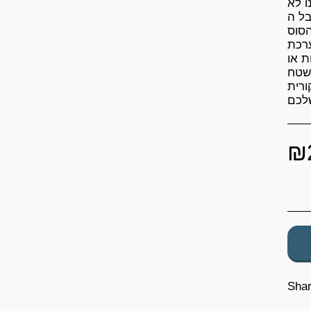
ו לא
כות בנייה
סוס.
אגרסיבי, שמעניקה
ת או
השטח
רית
שלכם
₪
Sha