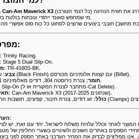
Can-Am Maverick X3
בעלי
מי שמחפש סאונד ייחודי ונוכחות בולטת בשטח.
מפרט טכני:
Trinity Racing.
יצרן:
Stage 5 Dual Slip-On.
דגם
TR-4160S-BK.
מק"ט:
שחור (Black Finish) עם קצוות אלומיניום מכורסם (Billet).
צבע:
צנרת נירוסטה 304, דודים מאלומיניום 6061.
חומר:
Slip-On (מתחבר לצנרת המקורית או ל-Cat Delete).
Can-Am Maverick X3 (שנתונים 2017-2025).
תאימות:
כולל:
הערה חשובה:
מוצר לאתר וכולל עלויות משלוח לישראל. יחד עם זאת, יש לציין
רי הספקים באתרים השונים ולשינויים בשערי החליפין של מטבע
ר העדכני באתר הספק לפני ביצוע הרכישה. 💰