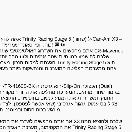
אגזוז לחץ כפול Trinity Racing Stage 5 (ש
כוח, יופי וסאונד שמרעיד הרים!
אם אתם מחפשים את השדרוג האולטימטיבי שיגרום ל-rick
הגעתם למקום הנכון. מערכת ה-ity Racing Stage 5
אחת ממערכות הפליטה המוערכות והנחשקות ביותר בעול
.
דגם ה-0S-BK
בגימור שחור מדהים. המערכת מחליפה את הדוד המקורי 
והחנוק, ומשחררת את המנוע לנשום בחופשיות. התוצאה
צליל בס עמוק וגרגור אגרסיבי (שאי אפשר לפספס), לצד ש
מורגש בכוח הסוס ובמומנט המ
אם אתם מחפשים לשדרג את המאבריק X3 שלכם ולהוצי
את המקסימום, מערכת האגזוז הכפולה y Racing Stage 5