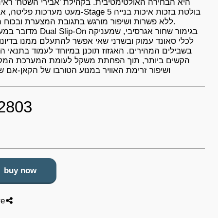
היא הבחירה האולטימטיבית. בקהילת 'אבירי השטח' ראינ
מעט מערכות פליטה, אבל ה-Stage 5 בולטת בזכות אי
ללא פשרות ושיפור מורגש בתגובת המצערת ובכוח ה
מדובר במערכת Dual Slip-On בגימור שחור 
לכלי סאונד עמוק ובשרני שאי אפשר להתעלם ממנו בדיונו
בשבילים המהירים. האגזוז תוכנן במיוחד לעמוד בתנאי 
הקשים ביותר, תוך הפחתת משקל לעומת המערכת המקו
ושיפור זרימת האוויר במנוע הטורבו של הקאן-אם 
2803
buy now
re