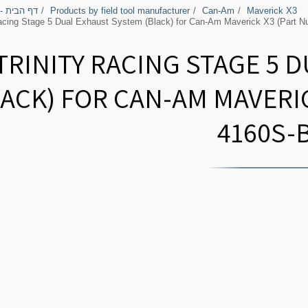
Maverick X3
Can-Am
Products by field tool manufacturer
דף הבית -
Racing Stage 5 Dual Exhaust System (Black) for Can-Am Maverick X3 (Part
TRINITY RACING STAGE 5 
LACK) FOR CAN-AM MAVERI
4160S-