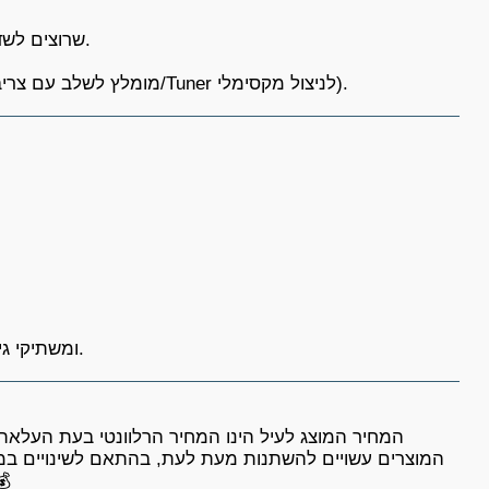
(כל דגמי הטורבו) שרוצים לשדרג את חווית הנהיגה.
חובבי ביצועים שרוצים לסחוט כל כוח סוס אפשרי מהמנוע (מומלץ לשלב עם צריבת מחשב/Tuner לניצול מקסימלי).
זוג דודים, צנרת חיבור, קפיצים, תושבות הרכבה (Clamps) ומשתיקי גיצים.
המחיר המוצג לעיל הינו המחיר הרלוונטי בעת העלאת ה
המוצרים עשויים להשתנות מעת לעת, בהתאם לשינויים במחי
אנו ממליצים לבדוק את המחי