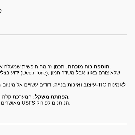
e
תכנון זרימה חופשית שמעלה את הספק המנוע ואת המומנט בצורה משמעותית ביחס לאגזוז המקורי.
תוספת כוח מוכחת:
עיצוב ואיכות בנייה:
המערכת קלה משמעותית מהאגזוז המקורי, מה שתורם ליחס משקל/הספק טוב יותר.
הפחתת משקל:
מגיע עם משתיקי גיצים (Spark Arrestors) מאושרים USFS הניתנים לפירוק.