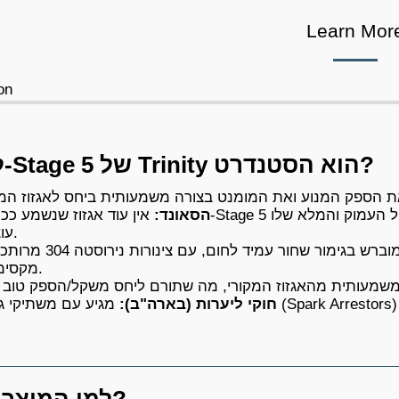
Learn Mor
on
למה ה-Stage 5 של Trinity הוא הסטנדרט?
הסאונד:
אין עוד אגזוז שנשמע ככה. ה-Stage 5 ידוע בצליל העמוק והמלא שלו (Deep Tone), שלא צורם באוז
עוצמה.
דודים עשויים אלומיניום מוברש בגימור שחור עמיד לחום, עם צינור
מקסימלית.
חוקי ליערות (בארה"ב):
למי המוצר מיועד?