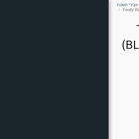
 אבירי השטח
Trinity 
(B
דף הבית - אבירי השטח
Who We Are - The Knights Of
The Field
Common Questions
Can-Am
POLARIS
CF Moto
Kawasaki