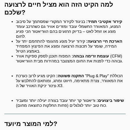
למה הקיט הזה הוא מציל חיים לרצועה
שלכם?
קירור אקטיבי תמיד:
בניגוד לקירור המקורי שמסתמך על סיבוב
המנוע, המאוורר החשמלי עובד ומזרים אוויר גם כשהרכב עומד
מונע או זוחל לאט – בדיוק הרגעים בהם הווריאטור הכי פגיע
לחום.
הארכת חיי הרצועה:
קירור יעיל מונע מהגומי להתחמם יתר על
המידה, שומר על תכונות הרצועה ומונע את הפיצוץ המפחיד
באמצע הטיול.
עוצמת זרימה גבוהה:
המפוח תוכנן לספק ספיקת אוויר (CFM)
גבוהה כדי לפנות את החום המצטבר במהירות מבית הווריאטור.
התקנה פשוטה:
הקיט מגיע לרוב כערכת "Plug & Play" הכוללת
את המאוורר, צנרת מתאימה, חיווט ומתג, ומותאם להתלבש על
צינור יניקת האוויר של ה-X3.
שיפור ביצועים:
וריאטור קר יותר עובד בצורה יעילה יותר ומעביר
כוח טוב יותר לגלגלים (פחות החלקות כתוצאה מחום).
למי המוצר מיועד?