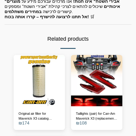
"אבירי השטח" אינו חנות!
אנו מרכזים עבורכם מידע על
מוצרים
איכותיים
שיכולים להתאים לצרכי קהילת "אבירי השטח" ומספקים
.
קישורים לרכישה
במחירים משתלמים
🛒
אל תתנו לרצועה להישרף – קררו אותה בכוח!
Related products
Original air filter for
Taillights (pair) for Can-Am
Maverick X3 catalog
Maverick X3 (replacement
₪
174
₪
108
number - 715900422
for OEM 710004743/4)