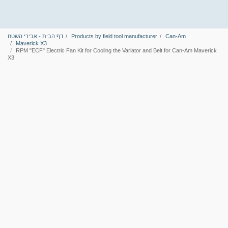
Can-Am
Products by field tool manufacturer
דף הבית - אבירי השטח
Maverick X3
RPM "ECF" Electric Fan Kit for Cooling the Variator and Belt for Can-Am Maverick
X3