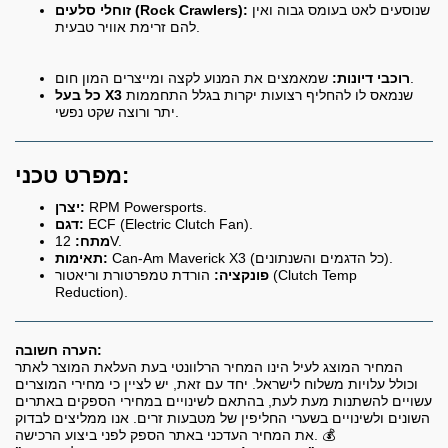
שנוסעים לאט בעומס גבוה ואין
זוחלי סלעים (Rock Crawlers):
להם זרימת אוויר טבעית.
שמאמצים את המנוע לקצה ומייצרים המון חום.
רוכבי דיונות:
שנמאס לו להחליף רצועות יקרות בגלל התחממות
כל בעל X3
יתר ורוצה שקט נפשי.
מפרט טכני:
RPM Powersports.
יצרן:
ECF (Electric Clutch Fan).
דגם:
12V.
מתח:
Can-Am Maverick X3 (כל הדגמים והשנתונים).
תאימות:
פונקציה:
הורדת טמפרטורת וריאטור (Clutch Temp
Reduction).
הערה חשובה:
המחיר המוצג לעיל הינו המחיר הרלוונטי בעת העלאת המוצר לאתר
וכולל עלויות משלוח לישראל. יחד עם זאת, יש לציין כי מחירי המוצרים
עשויים להשתנות מעת לעת, בהתאם לשינויים במחירי הספקים באתרים
השונים ולשינויים בשערי החליפין של מטבעות זרים. אנו ממליצים לבדוק
את המחיר העדכני באתר הספק לפני ביצוע הרכישה. 💰