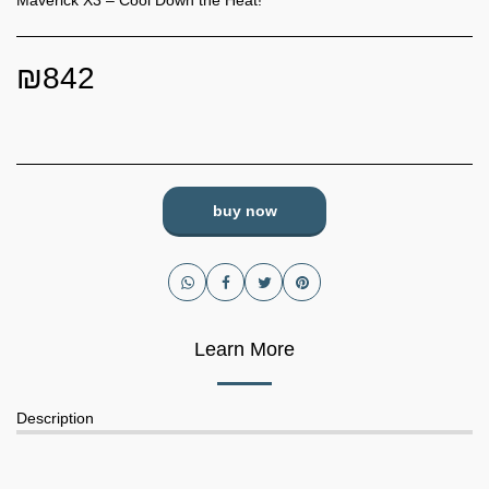
Maverick X3 – Cool Down the Heat! ️
₪
842
buy now
Learn More
Description