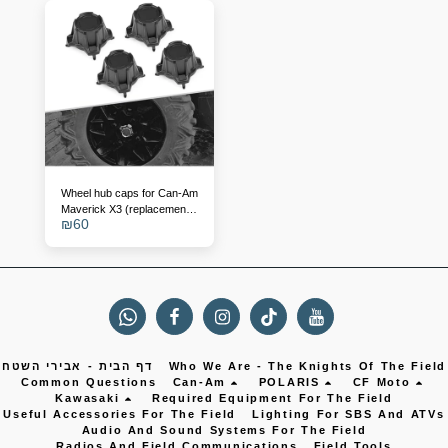
Wheel hub caps for Can-Am
Maverick X3 (replacement
₪
60
for 705401841)
Who We Are - The Knights Of The Field
דף הבית - אבירי השטח
Common Questions
Can-Am
POLARIS
CF Moto
Kawasaki
Required Equipment For The Field
Useful Accessories For The Field
Lighting For SBS And ATVs
Audio And Sound Systems For The Field
Radios And Field Communications
Field Tools