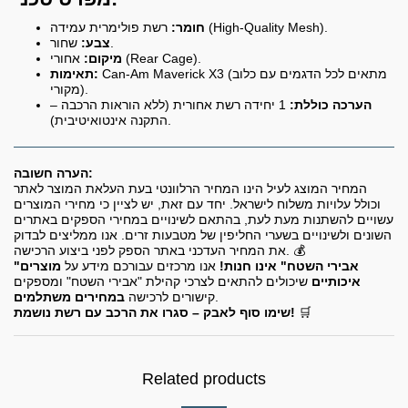
רשת פולימרית עמידה (High-Quality Mesh).
חומר:
שחור.
צבע:
אחורי (Rear Cage).
מיקום:
Can-Am Maverick X3 (מתאים לכל הדגמים עם כלוב
תאימות:
מקורי).
הערכה כוללת:
1 יחידה רשת אחורית (ללא הוראות הרכבה –
התקנה אינטואיטיבית).
הערה חשובה:
המחיר המוצג לעיל הינו המחיר הרלוונטי בעת העלאת המוצר לאתר
וכולל עלויות משלוח לישראל. יחד עם זאת, יש לציין כי מחירי המוצרים
עשויים להשתנות מעת לעת, בהתאם לשינויים במחירי הספקים באתרים
השונים ולשינויים בשערי החליפין של מטבעות זרים. אנו ממליצים לבדוק
את המחיר העדכני באתר הספק לפני ביצוע הרכישה. 💰
"אבירי השטח" אינו חנות!
אנו מרכזים עבורכם מידע על
מוצרים
איכותיים
שיכולים להתאים לצרכי קהילת "אבירי השטח" ומספקים
.
קישורים לרכישה
במחירים משתלמים
🛒
שימו סוף לאבק – סגרו את הרכב עם רשת נושמת!
Related products