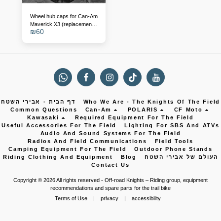
Wheel hub caps for Can-Am
Maverick X3 (replacement
₪
60
for 705401841)
Who We Are - The Knights Of The Field
דף הבית - אבירי השטח
Common Questions
Can-Am
POLARIS
CF Moto
Kawasaki
Required Equipment For The Field
Useful Accessories For The Field
Lighting For SBS And ATVs
Audio And Sound Systems For The Field
Radios And Field Communications
Field Tools
Camping Equipment For The Field
Outdoor Phone Stands
העולם של אבירי השטח
Blog
Riding Clothing And Equipment
Contact Us
Copyright © 2026 All rights reserved -
Off-road Knights – Riding group, equipment
recommendations and spare parts for the trail bike
Terms of Use
|
privacy
|
accessibility