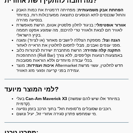
מה חובה להתקין רשת אחורית?
הפחתת אבק משמעותית:
מפחיתה דרמטית את כמות האבק
והחול שנכנסים לתא הנוסעים כתוצאה ממערבולות רוח, במיוחד
בנסיעה מהירה.
אוורור אופטימלי:
בניגוד לחלון פלסטיק אטום, הרשת מאפשרת
לאוויר חם לצאת ולאוויר טרי להיכנס, מה שמונע אפקט חממה
בקיץ הישראלי.
הגנה וצל:
מספקת הצללה ליושבים מאחור (או לציוד) ומגנה
מפני ענפים ואבנים, מבלי לחסום לחלוטין את הראייה לאחור.
התקנה קלה ומהירה:
הרשת מתחברת ישירות לצינורות כלוב
ההתהפכות (Roll Bar) באמצעות רצועות וקליפסים, ללא צורך
בכלי עבודה מיוחדים וללא הוראות מסובכות.
איכות ועמידות:
מוצר Aftermarket חדש לחלוטין, עשוי מרשת
עמידה בפני קריעה ופגעי מזג האוויר.
למי המוצר מיועד?
(במיוחד אלו שיש להם שמשה
Can-Am Maverick X3
בעלי
קדמית).
רוכבים שסובלים מ"סופות חול" בתוך הרכב בזמן נסיעה.
מי שמחפש פתרון סגירה אחורי זול, יעיל ונושם.
מפרט טכני: