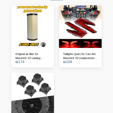
Original air filter for
Taillights (pair) for Can-Am
Maverick X3 catalog
Maverick X3 (replacement
₪
174
₪
108
number - 715900422
for OEM 710004743/4)