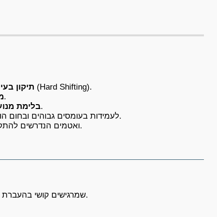
פותר את הקושי המעצבן בהעברת ידית ההילוכים (Hard Shifting).
תיקון בעיו
מפסיק את התופעה שהרכב מנסה לנסוע לבד בעמידה.
מ
מחזיר את היכולת של המנוע לבלום את הכלי בירידות בצורה יעילה.
בלימת מנוע
המיסב עשוי פלדה מוקשחת (Bearing Steel) לעמידות בעומסים גבוהים ובחום הוריאטור.
מגיע עם המיסב עצמו ו-2 שייבות (Washers) ואטמים הנדרשים להתקנה נכונה.
שמרגישים קושי בהעברת הילוכים או שחיקה מוגברת של הרצועה.