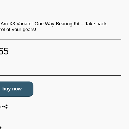
Am X3 Variator One Way Bearing Kit – Take back
rol of your gears! ️
65
buy now
re
e