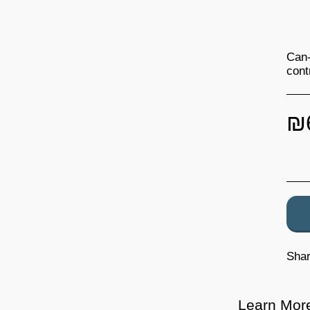
Can-
cont
₪
Sha
Learn Mor