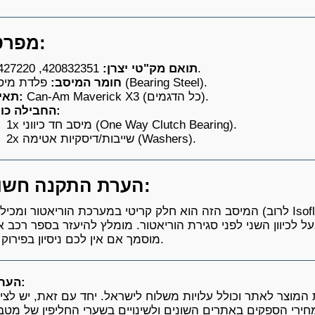
מפרט טכני:
420832351, 420427220.
תואם מק"טי יצרן:
פלדת מיסבים (Bearing Steel).
חומר המיסב:
Can-Am Maverick X3 (כל הדגמים).
תאימות:
החבילה כוללת:
1x מיסב חד כיווני (One Way Clutch Bearing).
2x שייבות/דיסקיות אטימה (Washers).
⚠️ הערת התקנה חשובה:
המיסב הזה הוא חלק קריטי במערכת הוריאטור ומכיל גריז ייעודי (לרוב Isoflex) בתוך האטמים שלו. יש לווד
נעל לכיוון השני לפני סגירת הוריאטור. מומלץ להיעזר בספר רכב א
מוסמך אם אין לכם ניסיון בפירוק וריאטורים.
הערה חשובה:
מוצר לאתר וכולל עלויות משלוח לישראל. יחד עם זאת, יש לציין
רי הספקים באתרים השונים ולשינויים בשערי החליפין של מטבע