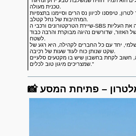
"טיול השטח שלנו להרי ירושלים הוא תמיד חוויה שמשלבת טבע ירוק ונהיגה
טכנית מעולה.
טרון, טיפסנו לכיוון נס הרים וסיימנו בתצפיות
המרהיבות של נחל קטלב.
שיירת הטרקטורונים ורכבי ה-SBS של קהילת 'אבירי השטח' צלחה את העליות
ל האזור, שדורשים נהיגה מבוקרת והרבה כבוד
לשטח.
למי, יחד עם כל החברים לקהילה, היא רגע של
שקט שנותן כוח לעוד שעות של רכיבה.
, חשוב לקחת בחשבון שיש בו מקטעים סלעיים
שמצריכים מיגון טוב לכלים."
 מלטרון – פתיחת המסע