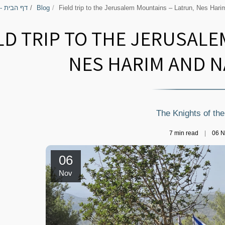
Field trip to the Jerusalem Mountains – Latrun, Nes Har
Blog
דף הבית -
LD TRIP TO THE JERUSAL
NES HARIM AND N
The Knights of the
7 min read
06
N
06
Nov