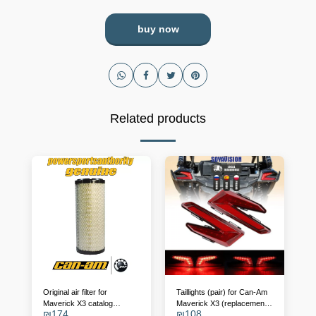
buy now
Related products
Original air filter for
Taillights (pair) for Can-Am
Maverick X3 catalog
Maverick X3 (replacement
₪
174
₪
108
number - 715900422
for OEM 710004743/4)