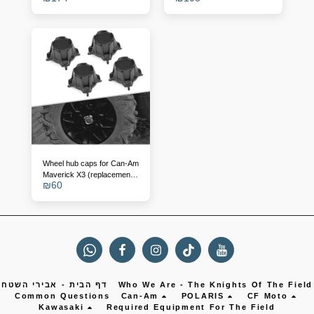
Wheel hub caps for Can-Am
Maverick X3 (replacement
₪
60
for 705401841)
Who We Are - The Knights Of The Field
דף הבית - אבירי השטח
Common Questions
Can-Am
POLARIS
CF Moto
Kawasaki
Required Equipment For The Field