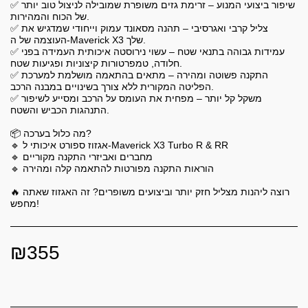
✅ שיפור ביצועי המנוע – זרימת גזים משופרת שמובילה לניצול טוב יותר
של הכוח והמהירות.
✅ צליל קרבי ואגרסיבי – תהנה מסאונד עמוק וייחודי שמדגיש את
העוצמה של ה-Maverick X3 שלך.
✅ עמידות גבוהה בתנאי שטח – עשוי נירוסטה איכותית העמידה בפני
חלודה, טמפרטורות קיצוניות ופגיעות שטח.
✅ התקנה פשוטה ומהירה – מתאים בהתאמה מושלמת למערכת
הפליטה המקורית ללא צורך בשינויים במבנה הרכב.
✅ משקל קל יותר – מפחית את העומס על הרכב ומסייע לשיפור
התנהגות הכביש והשטח.
📦 מה כלול בערכה?
🔹 אגזוז ספורט איכותי ל-Maverick X3 Turbo R & RR
🔹 מחברים ואביזרי התקנה מקוריים
🔹 הוראות התקנה מפורטות להתאמה קלה ומהירה
🔥 רוצה ליהנות מצליל חזק יותר וביצועים משופרים? זה האגזוז שאתה
מחפש!
₪
355